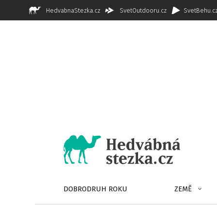
HedvabnaStezka.cz
SvetOutdooru.cz
SvetBehu.c
DOBRODRUH ROKU
ZEMĚ