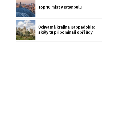
Top 10 míst v Istanbulu
Úchvatná krajina Kappadokie:
skály tu připomínají obří údy