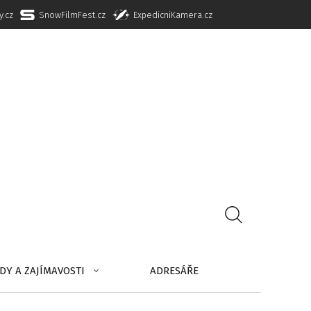
y.cz
SnowFilmFest.cz
ExpedicniKamera.cz
DY A ZAJÍMAVOSTI
ADRESÁŘE