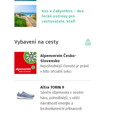
překvapivě malém
území
Kos a Zakynthos – dva
řecké ostrovy pro
cestovatele, kteří
chtějí něco jiného než
Krétu
Vybavení na cesty
Alpenverein Česko-
Slovensko
Nejvýhodnější členství je právě
v této oficiální sekci
Altra TORIN 9
Silniční objemovka v novém
hávu, pohodlnější, s větší
návratností energie a
bezkonkurenční přilnavostí.