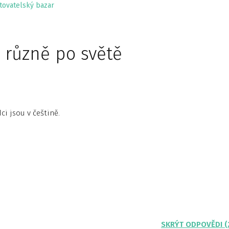
tovatelský bazar
 různě po světě
i jsou v češtině.
SKRÝT ODPOVĚDI (