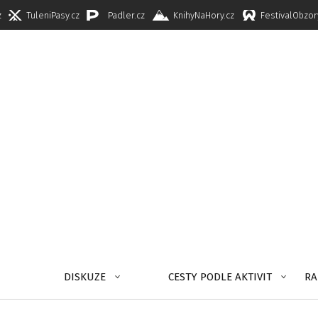
z
TuleniPasy.cz
Padler.cz
KnihyNaHory.cz
FestivalObzor
DISKUZE
CESTY PODLE AKTIVIT
RA