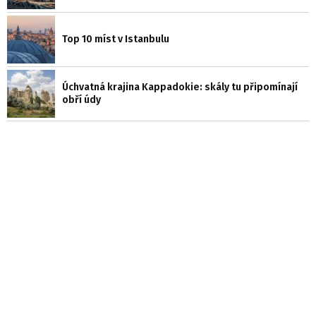
Top 10 míst v Istanbulu
Úchvatná krajina Kappadokie: skály tu připomínají
obří údy