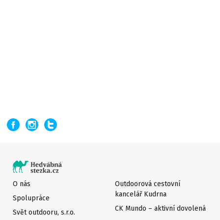
O nás
Outdoorová cestovní
kancelář Kudrna
Spolupráce
CK Mundo – aktivní dovolená
Svět outdooru, s.r.o.