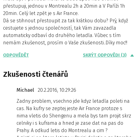
přestupuji, jednou v Montrealu 2h a 20min a V Paříži 1h
20min. Celý let zpět je s Air France.
Dá se stihnout přestoupit za tak krátkou dobu? Prý, když
cestujete s jednou společností, tak Vám zavazadla
automaticky odbaví do druhého letadla. Vůbec s tím
nemám zkušenost, prosím o Vaše zkušenosti..Díky moc!!
ODPOVĚDĚT
SKRÝT ODPOVĚDI (3)
Zkušenosti čtenářů
Michael
20.2.2016, 10:29:26
Zadny problem, vsechno jde kdyz letadla poleti na
cas. Na kufry se zeptej jeste Air France protoze s
nima vletis do Shengenu a mela bys tam projit skrz
celniky i s kuframa a hned je zase dat na pas do
Prahy. A odkud letis do Montrealu a cim ?