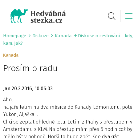
Homepage
Diskuze
Kanada
Diskuse o cestování - kdy,
kam, jak?
Kanada
Prosím o radu
Jan
20.2.2016, 10:06:03
Ahoj,
na jaře letím na dva měsíce do Kanady-Edmontonu, poté
Yukon, Aljaška…
Chci se zeptat ohledně letu. Letím z Prahy s přestupem v
Amsterdamu s KLM. Na přestup mám přes 6 hodin což by
mělo být v pohodě. Horší to bude zpět. Kde dvakrát