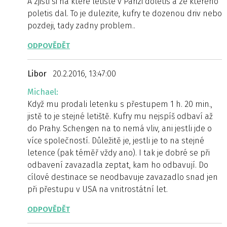
A zjisti si na ktere letiste v Parizi doletis a ze ktereho
poletis dal. To je dulezite, kufry te dozenou driv nebo
pozdeji, tady zadny problem..
ODPOVĚDĚT
Libor
20.2.2016, 13:47:00
Michael:
Když mu prodali letenku s přestupem 1 h. 20 min.,
jistě to je stejné letiště. Kufry mu nejspíš odbaví až
do Prahy. Schengen na to nemá vliv, ani jestli jde o
více společností. Důležitě je, jestli je to na stejné
letence (pak téměř vždy ano). I tak je dobré se při
odbavení zavazadla zeptat, kam ho odbavují. Do
cílové destinace se neodbavuje zavazadlo snad jen
při přestupu v USA na vnitrostátní let.
ODPOVĚDĚT