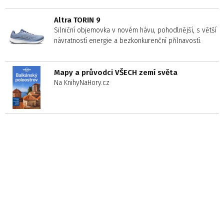
Altra TORIN 9
Silniční objemovka v novém hávu, pohodlnější, s větší
návratností energie a bezkonkurenční přilnavostí.
Mapy a průvodci VŠECH zemí světa
Na KnihyNaHory.cz