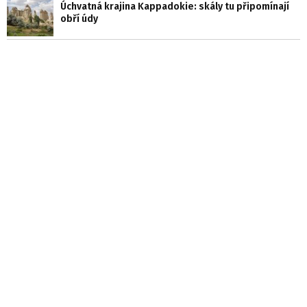
Úchvatná krajina Kappadokie: skály tu připomínají
obří údy