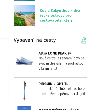
překvapivě malém
území
Kos a Zakynthos – dva
řecké ostrovy pro
cestovatele, kteří
chtějí něco jiného než
Krétu
Vybavení na cesty
Altra LONE PEAK 9+
Nová verze legendární boty se
svěžím designem a podrážkou
Vibram je tu!
PINGUIN LIGHT TL
Ultralehké třídílné trekové hole s
prodlouženou pěnovou rukojetí.