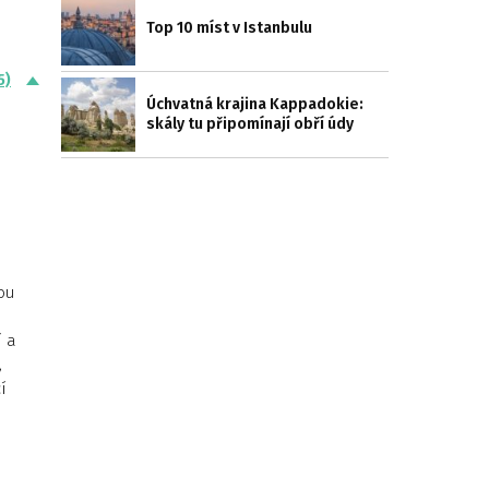
Top 10 míst v Istanbulu
5)
Úchvatná krajina Kappadokie:
skály tu připomínají obří údy
nou
í a
,
í