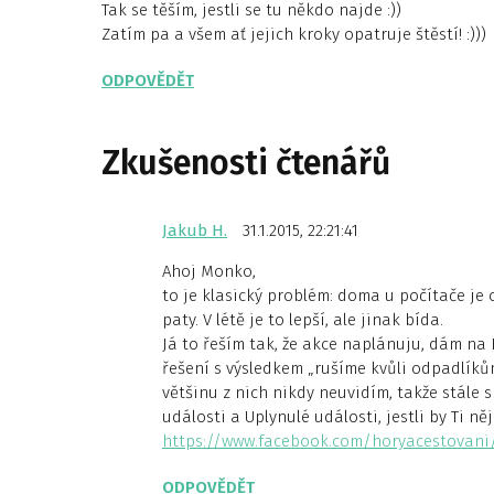
Tak se těším, jestli se tu někdo najde :))
Zatím pa a všem ať jejich kroky opatruje štěstí! :)))
ODPOVĚDĚT
Zkušenosti čtenářů
Jakub H.
31.1.2015, 22:21:41
Ahoj Monko,
to je klasický problém: doma u počítače je 
paty. V létě je to lepší, ale jinak bída.
Já to řeším tak, že akce naplánuju, dám na
řešení s výsledkem „rušíme kvůli odpadlíkům“
většinu z nich nikdy neuvidím, takže stále 
události a Uplynulé události, jestli by Ti 
https://www.facebook.com/horyacestovani
ODPOVĚDĚT