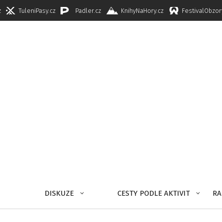
z
TuleniPasy.cz
Padler.cz
KnihyNaHory.cz
FestivalObzor
DISKUZE
CESTY PODLE AKTIVIT
RA