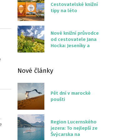
Cestovatelské knižní
tipy na léto
Nové knižní průvodce
od cestovatele Jana
Hocka: Jeseníky a
Severní stezka
Slovenskem
e
Nové články
Pět dní v marocké
poušti
.
Region Lucernského
e
jezera: To nejlepší ze
Švýcarska na