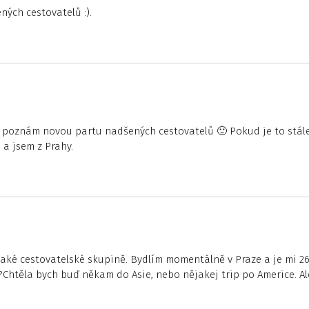
ných cestovatelů :).
a poznám novou partu nadšených cestovatelů 🙂 Pokud je to stál
 a jsem z Prahy.
jaké cestovatelské skupině. Bydlím momentálně v Praze a je mi 26
Chtěla bych buď někam do Asie, nebo nějakej trip po Americe. Al