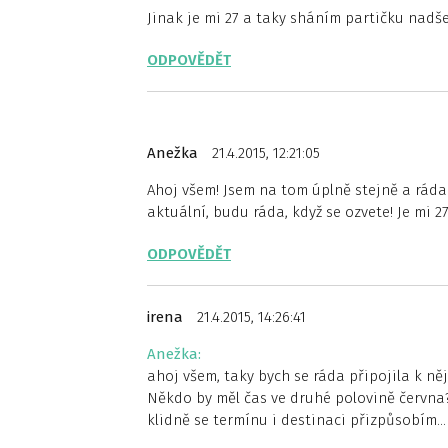
Jinak je mi 27 a taky sháním partičku nadše
ODPOVĚDĚT
Anežka
21.4.2015, 12:21:05
Ahoj všem! Jsem na tom úplně stejně a rád
aktuální, budu ráda, když se ozvete! Je mi 27
ODPOVĚDĚT
irena
21.4.2015, 14:26:41
Anežka:
ahoj všem, taky bych se ráda připojila k ně
Někdo by měl čas ve druhé polovině června?
klidně se termínu i destinaci přizpůsobím…