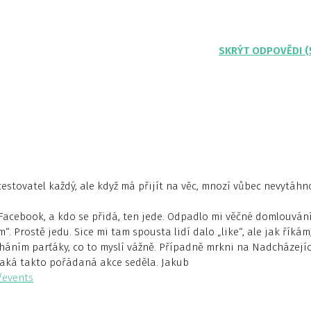
SKRÝT ODPOVĚDI (
cestovatel každý, ale když má přijít na věc, mnozí vůbec nevytáh
 Facebook, a kdo se přidá, ten jede. Odpadlo mi věčné domlouván
. Prostě jedu. Sice mi tam spousta lidí dalo „like“, ale jak říkám
sháním parťáky, co to myslí vážně. Případně mrkni na Nadcházejíc
nějaká takto pořádaná akce seděla. Jakub
/events