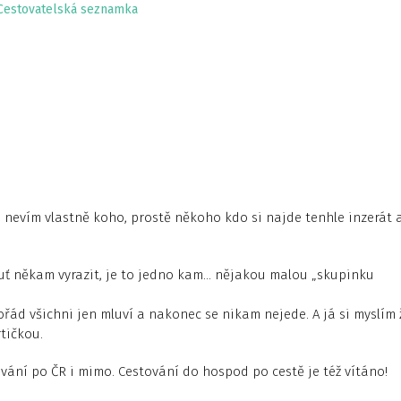
Cestovatelská seznamka
 nevím vlastně koho, prostě někoho kdo si najde tenhle inzerát 
chuť někam vyrazit, je to jedno kam… nějakou malou „skupinku
ořád všichni jen mluví a nakonec se nikam nejede. A já si myslím 
tičkou.
ání po ČR i mimo. Cestování do hospod po cestě je též vítáno!