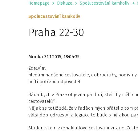
Homepage
Diskuze
Spolucestování kamkoliv
Spolucestování kamkoliv
Praha 22-30
Monka
31.1.2015, 18:04:35
Zdravím,
hledám nadšené cestovatele, dobrodruhy, podivíny..
ucítí potřebu odpovědět.
Ráda bych v Praze objevila pár lidí, kteří by měli 
cestovatelů“.
Nějak se totiž zdá, že v řadách mých přátel o tom p
větší dobrodružství a legrace to bude s nějakou par
Studentské nízkonákladové cestování vítáno! Cestov