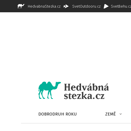
HedvabnaStezka.cz
SvetOutdooru.cz
SvetBehu.c
DOBRODRUH ROKU
ZEMĚ