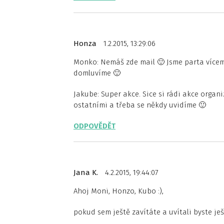
Honza
1.2.2015, 13:29:06
Monko: Nemáš zde mail 🙂 Jsme parta vícem
domluvíme 🙂
Jakube: Super akce. Sice si rádi akce organ
ostatními a třeba se někdy uvidíme 🙂
ODPOVĚDĚT
Jana K.
4.2.2015, 19:44:07
Ahoj Moni, Honzo, Kubo :),
pokud sem ještě zavítáte a uvítali byste ješ