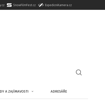
y.cz
SnowFilmFest.cz
ExpedicniKamera.cz
DY A ZAJÍMAVOSTI
ADRESÁŘE