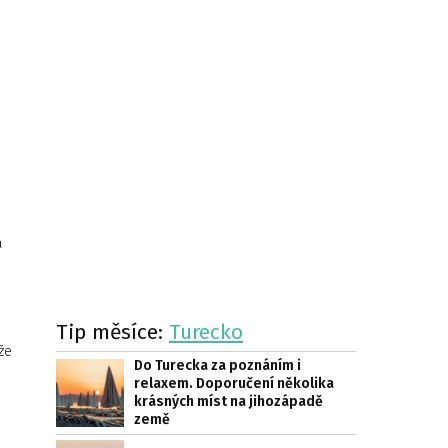
a
Tip měsíce:
Turecko
že
Do Turecka za poznáním i
relaxem. Doporučení několika
krásných míst na jihozápadě
země