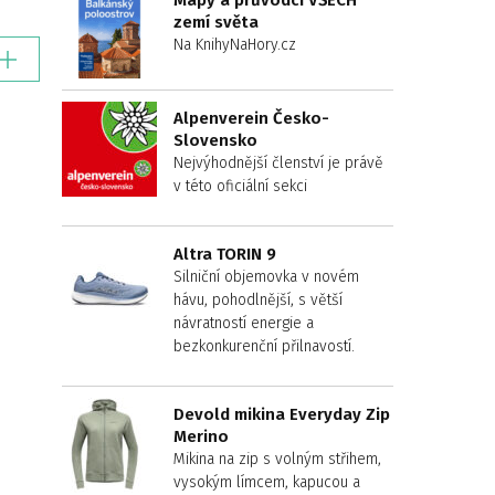
Mapy a průvodci VŠECH
zemí světa
Na KnihyNaHory.cz
Alpenverein Česko-
Slovensko
Nejvýhodnější členství je právě
v této oficiální sekci
Altra TORIN 9
Silniční objemovka v novém
hávu, pohodlnější, s větší
návratností energie a
bezkonkurenční přilnavostí.
Devold mikina Everyday Zip
Merino
Mikina na zip s volným střihem,
vysokým límcem, kapucou a