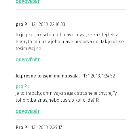
ODPOVĚDĚT
pro P.
12.1.2013, 22:16:33
to je pr.el,jak si ten blb navic mysli,ze kazdej leti z
Prahy.To mu uz v jeho hlave nedocvaklo. Tak jo,uz se
tesim.Mej se
ODPOVĚDĚT
Jo,presne to jsem mu napsala.
13.1.2013, 1:24:52
pro P.:
je to trapak,domnivajici se,jak strasne je chytrej.Ty
toho blba znas,nebo tusis,o koho jde? P.
ODPOVĚDĚT
Pro P.
13.1.2013, 2:29:17