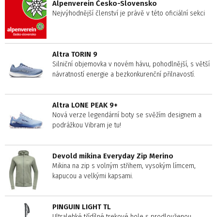
Alpenverein Česko-Slovensko
Nejvýhodnější členství je právě v této oficiální sekci
Altra TORIN 9
Silniční objemovka v novém hávu, pohodlnější, s větší
návratností energie a bezkonkurenční přilnavostí.
Altra LONE PEAK 9+
Nová verze legendární boty se svěžím designem a
podrážkou Vibram je tu!
Devold mikina Everyday Zip Merino
Mikina na zip s volným střihem, vysokým límcem,
kapucou a velkými kapsami.
PINGUIN LIGHT TL
Ultralehké třídílné trekové hole s prodlouženou