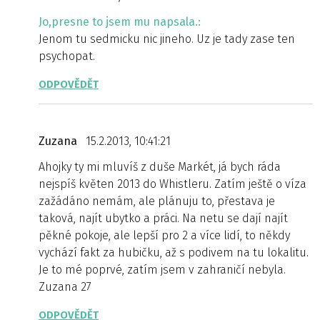
Jo,presne to jsem mu napsala.:
Jenom tu sedmicku nic jineho. Uz je tady zase ten
psychopat.
ODPOVĚDĚT
Zuzana
15.2.2013, 10:41:21
Ahojky ty mi mluvíš z duše Markét, já bych ráda
nejspíš květen 2013 do Whistleru. Zatím ještě o víza
zažádáno nemám, ale plánuju to, přestava je
taková, najít ubytko a práci. Na netu se dají najít
pěkné pokoje, ale lepší pro 2 a více lidí, to někdy
vychází fakt za hubičku, až s podivem na tu lokalitu.
Je to mé poprvé, zatím jsem v zahraničí nebyla.
Zuzana 27
ODPOVĚDĚT