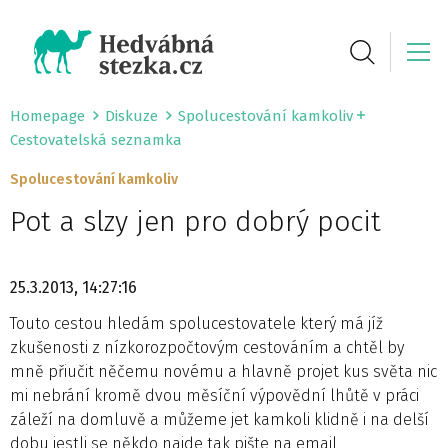
Homepage
Diskuze
Spolucestování kamkoliv
Cestovatelská seznamka
Spolucestování kamkoliv
Pot a slzy jen pro dobrý pocit
25.3.2013, 14:27:16
Touto cestou hledám spolucestovatele který má jíž
zkušenosti z nízkorozpočtovým cestováním a chtěl by
mně přiučit něčemu novému a hlavně projet kus světa nic
mi nebrání kromě dvou měsíční výpovědní lhůtě v práci
záleží na domluvě a můžeme jet kamkoli klidně i na delší
dobu jestli se někdo najde tak pište na email