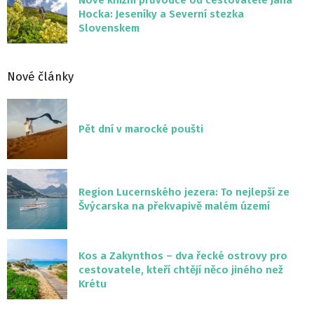
Nové knižní průvodce od cestovatele Jana
Hocka: Jeseníky a Severní stezka
Slovenskem
Nové články
Pět dní v marocké poušti
Region Lucernského jezera: To nejlepší ze
Švýcarska na překvapivě malém území
Kos a Zakynthos – dva řecké ostrovy pro
cestovatele, kteří chtějí něco jiného než
Krétu