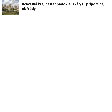
Úchvatná krajina Kappadokie: skály tu připomínají
obří údy