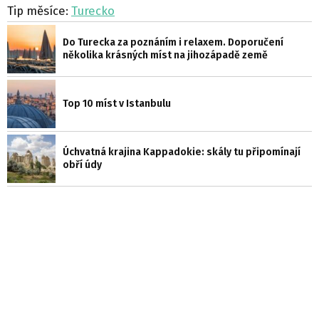
Tip měsíce:
Turecko
Do Turecka za poznáním i relaxem. Doporučení
několika krásných míst na jihozápadě země
Top 10 míst v Istanbulu
Úchvatná krajina Kappadokie: skály tu připomínají
obří údy