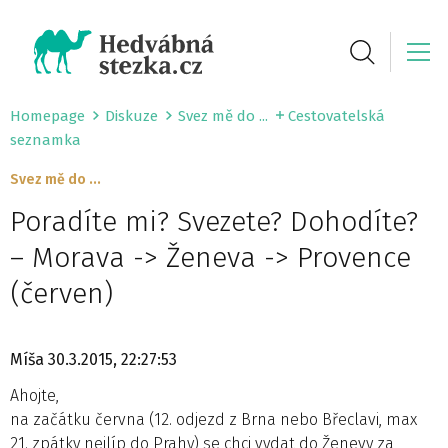
Homepage
Diskuze
Svez mě do ...
Cestovatelská
seznamka
Svez mě do ...
Poradíte mi? Svezete? Dohodíte?
– Morava -> Ženeva -> Provence
(červen)
Míša
30.3.2015, 22:27:53
Ahojte,
na začátku června (12. odjezd z Brna nebo Břeclavi, max
21. zpátky nejlíp do Prahy) se chci vydat do Ženevy za