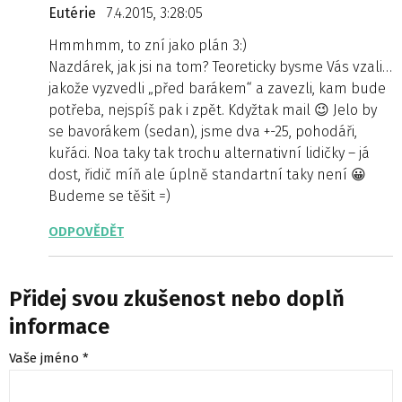
Eutérie
7.4.2015, 3:28:05
Hmmhmm, to zní jako plán 3:)
Nazdárek, jak jsi na tom? Teoreticky bysme Vás vzali…
jakože vyzvedli „před barákem“ a zavezli, kam bude
potřeba, nejspíš pak i zpět. Kdyžtak mail 😉 Jelo by
se bavorákem (sedan), jsme dva +-25, pohodáři,
kuřáci. Noa taky tak trochu alternativní lidičky – já
dost, řidič míň ale úplně standartní taky není 😀
Budeme se těšit =)
ODPOVĚDĚT
Přidej svou zkušenost nebo doplň
informace
Vaše jméno *