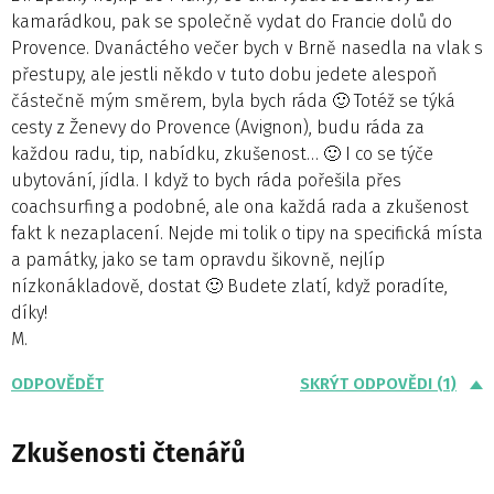
kamarádkou, pak se společně vydat do Francie dolů do
Provence. Dvanáctého večer bych v Brně nasedla na vlak s
přestupy, ale jestli někdo v tuto dobu jedete alespoň
částečně mým směrem, byla bych ráda 🙂 Totéž se týká
cesty z Ženevy do Provence (Avignon), budu ráda za
každou radu, tip, nabídku, zkušenost… 🙂 I co se týče
ubytování, jídla. I když to bych ráda pořešila přes
coachsurfing a podobné, ale ona každá rada a zkušenost
fakt k nezaplacení. Nejde mi tolik o tipy na specifická místa
a památky, jako se tam opravdu šikovně, nejlíp
nízkonákladově, dostat 🙂 Budete zlatí, když poradíte,
díky!
M.
ODPOVĚDĚT
SKRÝT ODPOVĚDI (1)
Zkušenosti čtenářů