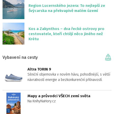
Region Lucernského jezera: To nejlepší ze
Švýcarska na překvapivě malém území
Kos a Zakynthos – dva řecké ostrovy pro
cestovatele, kteří chtějí něco jiného než
Krétu
Vybavení na cesty
Altra TORIN 9
Silniční objemovka v novém hávu, pohodlnější, s větší
návratností energie a bezkonkurenční přilnavostí.
Mapy a průvodci VŠECH zemí světa
Na KnihyNaHory.cz