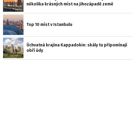
několika krásných míst na jihozápadě země
Top 10 míst v Istanbulu
Úchvatná krajina Kappadokie: skály tu připomínají
obří údy