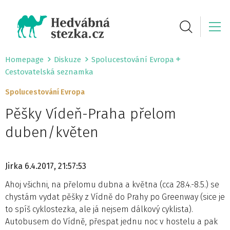
Homepage
Diskuze
Spolucestování Evropa
Cestovatelská seznamka
Spolucestování Evropa
Pěšky Vídeň-Praha přelom
duben/květen
Jirka
6.4.2017, 21:57:53
Ahoj všichni, na přelomu dubna a května (cca 28.4.-8.5.) se
chystám vydat pěšky z Vídně do Prahy po Greenway (sice je
to spíš cyklostezka, ale já nejsem dálkový cyklista).
Autobusem do Vídně, přespat jednu noc v hostelu a pak