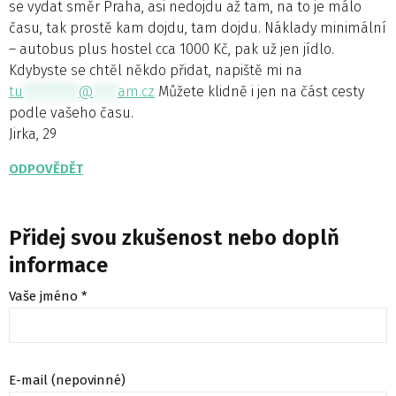
se vydat směr Praha, asi nedojdu až tam, na to je málo
času, tak prostě kam dojdu, tam dojdu. Náklady minimální
– autobus plus hostel cca 1000 Kč, pak už jen jídlo.
Kdybyste se chtěl někdo přidat, napiště mi na
tu
*********
@
****
am.cz
Můžete klidně i jen na část cesty
podle vašeho času.
Jirka, 29
ODPOVĚDĚT
Přidej svou zkušenost nebo doplň
informace
Vaše jméno *
E-mail (nepovinné)