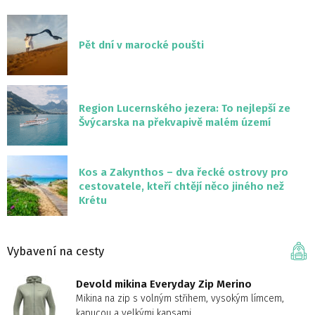
Pět dní v marocké poušti
Region Lucernského jezera: To nejlepší ze
Švýcarska na překvapivě malém území
Kos a Zakynthos – dva řecké ostrovy pro
cestovatele, kteří chtějí něco jiného než
Krétu
Vybavení na cesty
Devold mikina Everyday Zip Merino
Mikina na zip s volným střihem, vysokým límcem,
kapucou a velkými kapsami.