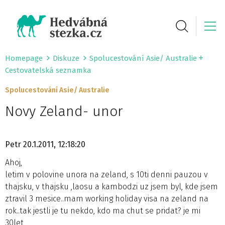
Homepage
Diskuze
Spolucestování Asie/ Australie
Cestovatelská seznamka
Spolucestování Asie/ Australie
Novy Zeland- unor
Petr
20.1.2011, 12:18:20
Ahoj,
letim v polovine unora na zeland, s 10ti denni pauzou v
thajsku, v thajsku ,laosu a kambodzi uz jsem byl, kde jsem
ztravil 3 mesice..mam working holiday visa na zeland na
rok..tak jestli je tu nekdo, kdo ma chut se pridat? je mi
30let