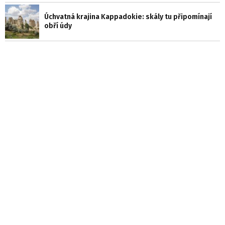
Úchvatná krajina Kappadokie: skály tu připomínají
obří údy