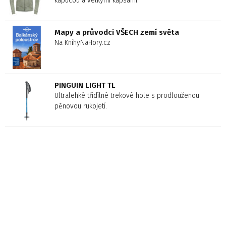
kapucou a velkými kapsami.
Mapy a průvodci VŠECH zemí světa
Na KnihyNaHory.cz
PINGUIN LIGHT TL
Ultralehké třídílné trekové hole s prodlouženou
pěnovou rukojetí.