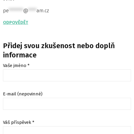
pe
*******
@
****
am.cz
ODPOVĚDĚT
Přidej svou zkušenost nebo doplň
informace
Vaše jméno *
E-mail (nepovinné)
Váš příspěvek *