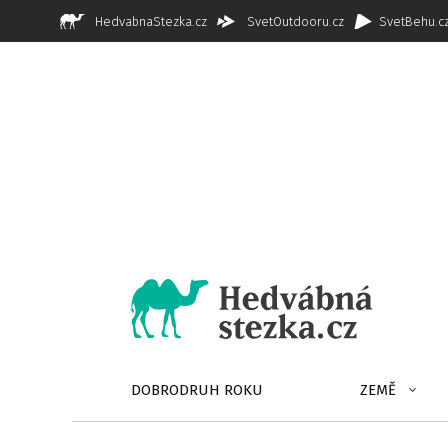
HedvabnaStezka.cz
SvetOutdooru.cz
SvetBehu.c
DOBRODRUH ROKU
ZEMĚ