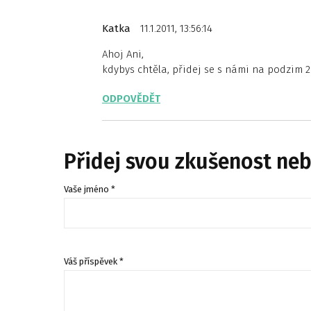
Katka
11.1.2011, 13:56:14
Ahoj Ani,
kdybys chtěla, přidej se s námi na podzim 
ODPOVĚDĚT
Přidej svou zkušenost ne
Vaše jméno *
Váš příspěvek *