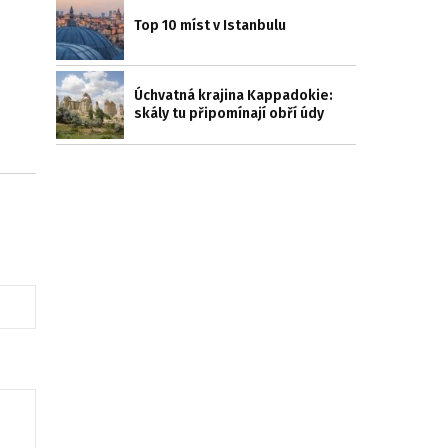
Top 10 míst v Istanbulu
Úchvatná krajina Kappadokie:
skály tu připomínají obří údy