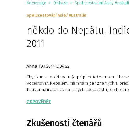
Homepage
Diskuze
Spolucestování Asie/ Austral
Spolucestování Asie/ Australie
někdo do Nepálu, Indi
2011
Anna
10.1.2011, 2:04:22
Chystam se do Nepalu (a prip.Indie) v unoru – brezn
Pocestovat Nepalem, mam tam par znamych a predst
Tiruvannamalai. Uvitala bych spolucestujici/ho pro 
ODPOVĚDĚT
Zkušenosti čtenářů