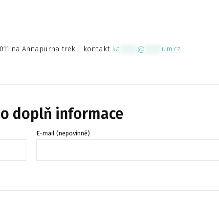
2011 na Annapurna trek…. kontakt
ka
*****
@
*****
um.cz
bo doplň informace
E-mail (nepovinné)