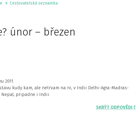
ie
Cestovatelská seznamka
e? únor – březen
u 2011.
avu kudy kam, ale netrvam na ni, v Indii Delhi-Agra-Madras-
Nepal, pripadne i Indii.
SKRÝT ODPOVĚDI (