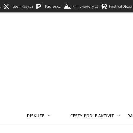
z
TuleniPasy.cz
Padler.cz
KnihyNaHory.cz
FestivalObzor
DISKUZE
CESTY PODLE AKTIVIT
RA