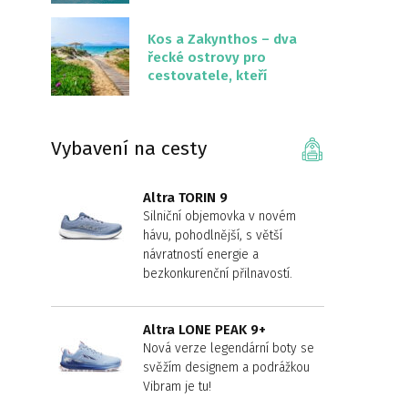
překvapivě malém
území
Kos a Zakynthos – dva
řecké ostrovy pro
cestovatele, kteří
chtějí něco jiného než
Krétu
Vybavení na cesty
Altra TORIN 9
Silniční objemovka v novém
hávu, pohodlnější, s větší
návratností energie a
bezkonkurenční přilnavostí.
Altra LONE PEAK 9+
Nová verze legendární boty se
svěžím designem a podrážkou
Vibram je tu!