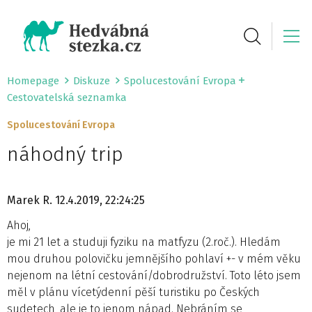
Homepage
Diskuze
Spolucestování Evropa
Cestovatelská seznamka
Spolucestování Evropa
náhodný trip
Marek R.
12.4.2019, 22:24:25
Ahoj,
je mi 21 let a studuji fyziku na matfyzu (2.roč.). Hledám
mou druhou polovičku jemnějšího pohlaví +- v mém věku
nejenom na létní cestování/dobrodružství. Toto léto jsem
měl v plánu vícetýdenní pěší turistiku po Českých
sudetech, ale je to jenom nápad. Nebráním se