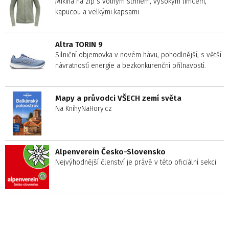
Mikina na zip s volným střihem, vysokým límcem,
kapucou a velkými kapsami.
Altra TORIN 9
Silniční objemovka v novém hávu, pohodlnější, s větší
návratností energie a bezkonkurenční přilnavostí.
Mapy a průvodci VŠECH zemí světa
Na KnihyNaHory.cz
Alpenverein Česko-Slovensko
Nejvýhodnější členství je právě v této oficiální sekci