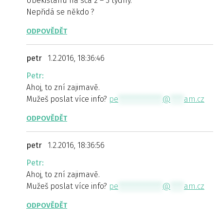
Ubekistánu na sca 2 – 3 týdny.
Nepřidá se někdo ?
ODPOVĚDĚT
petr
1.2.2016, 18:36:46
Petr:
Ahoj, to zní zajimavě.
Mužeš poslat více info?
pe
*************
@
****
am.cz
ODPOVĚDĚT
petr
1.2.2016, 18:36:56
Petr:
Ahoj, to zní zajimavě.
Mužeš poslat více info?
pe
*************
@
****
am.cz
ODPOVĚDĚT