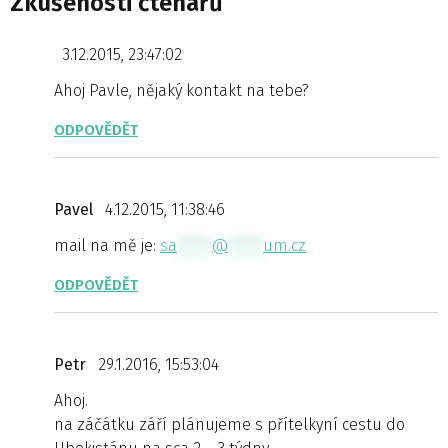
Zkušenosti čtenářů
3.12.2015, 23:47:02
Ahoj Pavle, nějaký kontakt na tebe?
ODPOVĚDĚT
Pavel
4.12.2015, 11:38:46
mail na mě je:
sa
*****
@
*****
um.cz
ODPOVĚDĚT
Petr
29.1.2016, 15:53:04
Ahoj.
na záčátku září plánujeme s přítelkyní cestu do