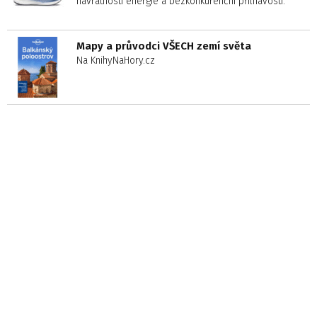
návratností energie a bezkonkurenční přilnavostí.
Mapy a průvodci VŠECH zemí světa
Na KnihyNaHory.cz