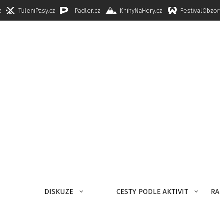
z
TuleniPasy.cz
Padler.cz
KnihyNaHory.cz
FestivalObzor
DISKUZE
CESTY PODLE AKTIVIT
RA