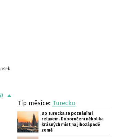
ousek
2)
Tip měsíce:
Turecko
Do Turecka za poznáním i
relaxem. Doporučení několika
krásných míst na jihozápadě
země