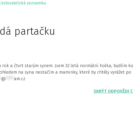
Cestovatelská seznamka
dá partačku
rok a čtvrt starým synem. Jsem 32 letá normální holka, bydlím k
hledem na syna nestačím a maminky, které by chtěly vyrážet po
*
@
****
am.cz
SKRÝT ODPOVĚDI (