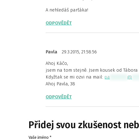
A nehledáš parťáka!
ODPOVĚDĚT
Pavla
29.3.2015, 21:58:56
Ahoj Káčo,
jsem na tom stejně. Jsem kousek od Tábora 
Kdyžtak se mi ozvi na mail:
pa
********
@
***
Ahoj Pavla, 38
ODPOVĚDĚT
Přidej svou zkušenost ne
Vaše jméno *