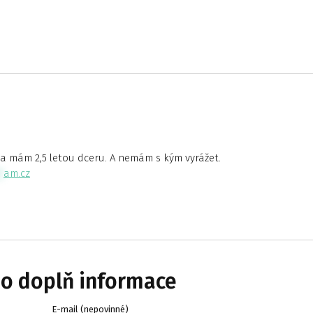
a mám 2,5 letou dceru. A nemám s kým vyrážet.
*
am.cz
bo doplň informace
E-mail (nepovinné)