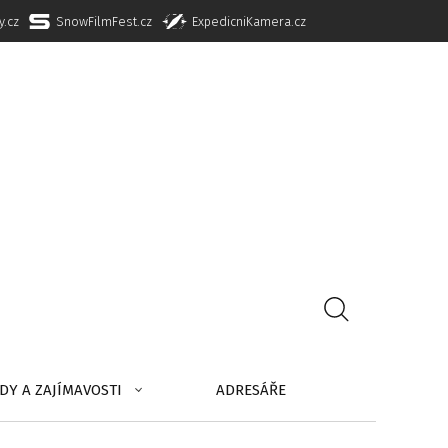
y.cz
SnowFilmFest.cz
ExpedicniKamera.cz
DY A ZAJÍMAVOSTI
ADRESÁŘE