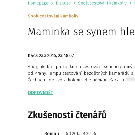
Homepage
Diskuze
Spolucestování kamkoliv
Spolucestování kamkoliv
Maminka se synem hle
Káča
23.3.2015, 23:48:07
Ahoj, hledám partačku na cestování se mnou a mým 
od Prahy. Tempu cestování bezdětných kamarádů s o
Čechách i do světa kolem sebe nemám. Káča:
lu
****
ODPOVĚDĚT
Zkušenosti čtenářů
Roman
26.3.2015, 8:29:56