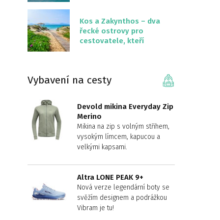
překvapivě malém
území
Kos a Zakynthos – dva
řecké ostrovy pro
cestovatele, kteří
chtějí něco jiného než
Krétu
Vybavení na cesty
Devold mikina Everyday Zip
Merino
Mikina na zip s volným střihem,
vysokým límcem, kapucou a
velkými kapsami.
Altra LONE PEAK 9+
Nová verze legendární boty se
svěžím designem a podrážkou
Vibram je tu!