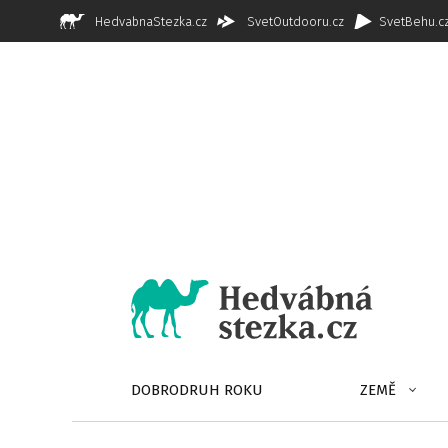
HedvabnaStezka.cz
SvetOutdooru.cz
SvetBehu.c
DOBRODRUH ROKU
ZEMĚ