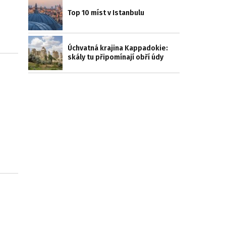
Top 10 míst v Istanbulu
Úchvatná krajina Kappadokie:
skály tu připomínají obří údy