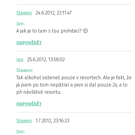
Slawen
24.6.2012, 22:11:47
Jan:
A jak je to tam s tou prohibicí? 🙂
ODPOVĚDĚT
Jan
25.6.2012, 13:58:02
Slawen:
Tak alkohol seženeš pouze v resortech. Ale je fakt, že
já jsem po tom nepátral a pivo si dal pouze 2x, a to
při návštěvě resortu.
ODPOVĚDĚT
Slawen
1.7.2012, 23:16:23
Jan: