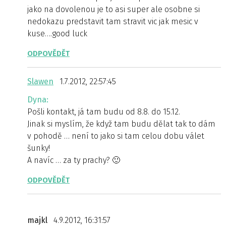
jako na dovolenou je to asi super ale osobne si
nedokazu predstavit tam stravit vic jak mesic v
kuse….good luck
ODPOVĚDĚT
Slawen
1.7.2012, 22:57:45
Dyna:
Pošli kontakt, já tam budu od 8.8. do 15.12.
Jinak si myslím, že když tam budu dělat tak to dám
v pohodě … není to jako si tam celou dobu válet
šunky!
A navíc … za ty prachy? 🙂
ODPOVĚDĚT
majkl
4.9.2012, 16:31:57