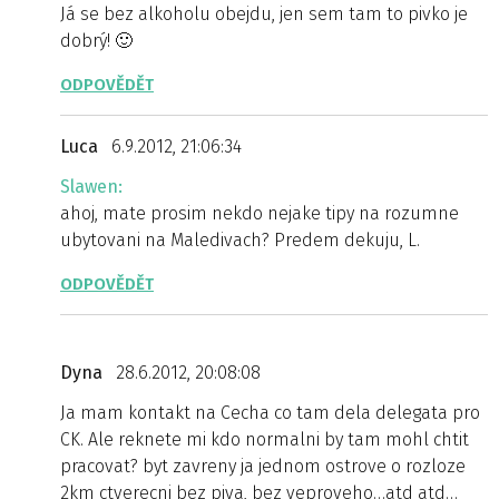
Já se bez alkoholu obejdu, jen sem tam to pivko je
dobrý! 🙂
ODPOVĚDĚT
Luca
6.9.2012, 21:06:34
Slawen:
ahoj, mate prosim nekdo nejake tipy na rozumne
ubytovani na Maledivach? Predem dekuju, L.
ODPOVĚDĚT
Dyna
28.6.2012, 20:08:08
Ja mam kontakt na Cecha co tam dela delegata pro
CK. Ale reknete mi kdo normalni by tam mohl chtit
pracovat? byt zavreny ja jednom ostrove o rozloze
2km ctverecni bez piva, bez veproveho…atd atd…