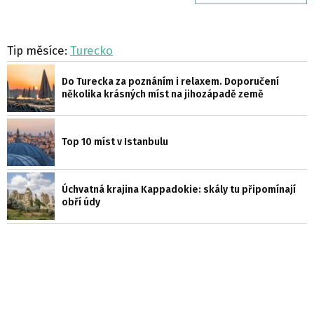
Tip měsíce:
Turecko
Do Turecka za poznáním i relaxem. Doporučení
několika krásných míst na jihozápadě země
Top 10 míst v Istanbulu
Úchvatná krajina Kappadokie: skály tu připomínají
obří údy