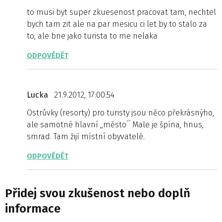
to musi byt super zkuesenost pracovat tam, nechtel
bych tam zit ale na par mesicu ci let by to stalo za
to, ale bne jako turista to me nelaka
ODPOVĚDĚT
Lucka
21.9.2012, 17:00:54
Ostrůvky (resorty) pro turisty jsou něco překrásnýho,
ale samotné hlavní ,,město´´ Male je špína, hnus,
smrad. Tam žijí místní obyvatelé.
ODPOVĚDĚT
Přidej svou zkušenost nebo doplň
informace