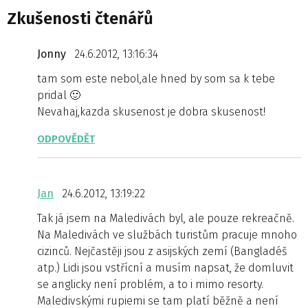
Zkušenosti čtenářů
Jonny
24.6.2012, 13:16:34
tam som este nebol,ale hned by som sa k tebe
pridal 🙂
Nevahaj,kazda skusenost je dobra skusenost!
ODPOVĚDĚT
Jan
24.6.2012, 13:19:22
Tak já jsem na Maledivách byl, ale pouze rekreačně.
Na Maledivách ve službách turistům pracuje mnoho
cizinců. Nejčastěji jsou z asijských zemí (Bangladéš
atp.) Lidi jsou vstřícní a musím napsat, že domluvit
se anglicky není problém, a to i mimo resorty.
Maledivskými rupiemi se tam platí běžně a není