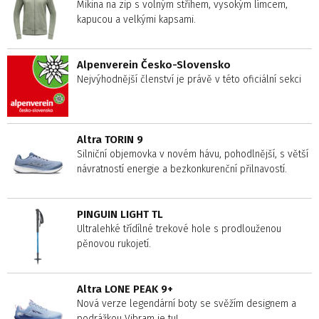
Mikina na zip s volným střihem, vysokým límcem,
kapucou a velkými kapsami.
Alpenverein Česko-Slovensko
Nejvýhodnější členství je právě v této oficiální sekci
Altra TORIN 9
Silniční objemovka v novém hávu, pohodlnější, s větší
návratností energie a bezkonkurenční přilnavostí.
PINGUIN LIGHT TL
Ultralehké třídílné trekové hole s prodlouženou
pěnovou rukojetí.
Altra LONE PEAK 9+
Nová verze legendární boty se svěžím designem a
podrážkou Vibram je tu!