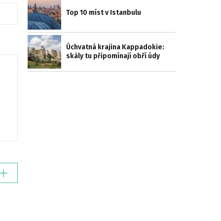
Top 10 míst v Istanbulu
Úchvatná krajina Kappadokie:
skály tu připomínají obří údy