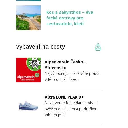
překvapivě malém
území
Kos a Zakynthos – dva
řecké ostrovy pro
cestovatele, kteří
chtějí něco jiného než
Krétu
Vybavení na cesty
Alpenverein Česko-
Slovensko
Nejvýhodnější členství je právě
v této oficiální sekci
Altra LONE PEAK 9+
Nová verze legendární boty se
svěžím designem a podrážkou
Vibram je tu!