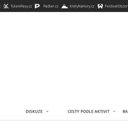
z
TuleniPasy.cz
Padler.cz
KnihyNaHory.cz
FestivalObzor
DISKUZE
CESTY PODLE AKTIVIT
RA