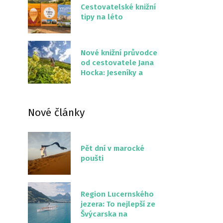
Cestovatelské knižní
tipy na léto
Nové knižní průvodce
od cestovatele Jana
Hocka: Jeseníky a
Severní stezka
Slovenskem
Nové články
Pět dní v marocké
poušti
Region Lucernského
jezera: To nejlepší ze
Švýcarska na