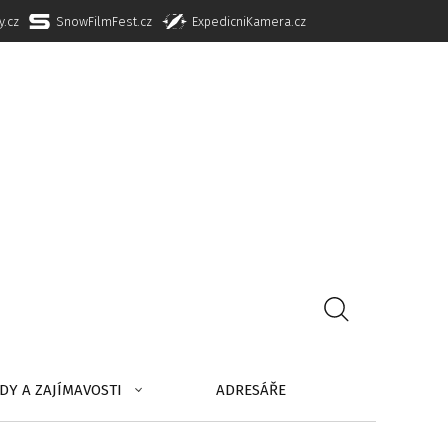
y.cz
SnowFilmFest.cz
ExpedicniKamera.cz
DY A ZAJÍMAVOSTI
ADRESÁŘE