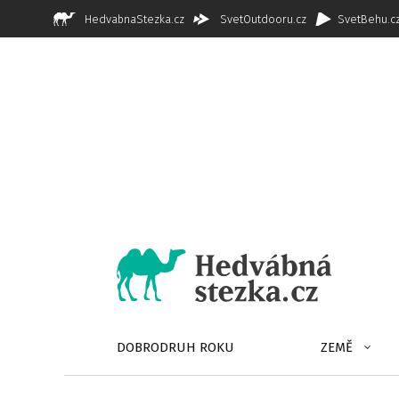
HedvabnaStezka.cz
SvetOutdooru.cz
SvetBehu.c
DOBRODRUH ROKU
ZEMĚ