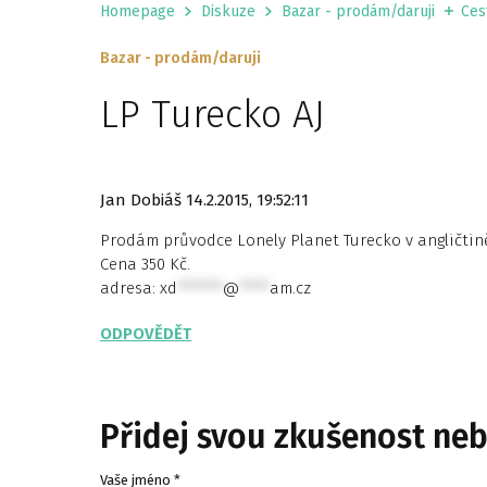
Homepage
Diskuze
Bazar - prodám/daruji
Ces
Bazar - prodám/daruji
LP Turecko AJ
Jan Dobiáš
14.2.2015, 19:52:11
Prodám průvodce Lonely Planet Turecko v angličtině.
Cena 350 Kč.
adresa:
xd
******
@
****
am.cz
ODPOVĚDĚT
Přidej svou zkušenost ne
Vaše jméno *