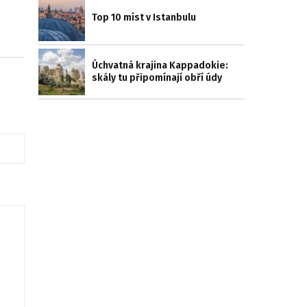
Top 10 míst v Istanbulu
Úchvatná krajina Kappadokie:
skály tu připomínají obří údy