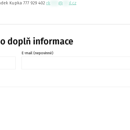
adek Kupka 777 929 402
rk
****
@
***
il.cz
bo doplň informace
E-mail (nepovinné)