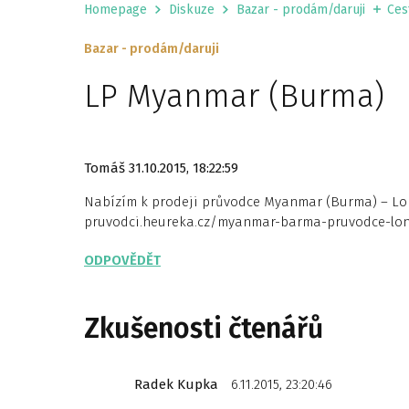
Homepage
Diskuze
Bazar - prodám/daruji
Ces
Bazar - prodám/daruji
LP Myanmar (Burma)
Tomáš
31.10.2015, 18:22:59
Nabízím k prodeji průvodce Myanmar (Burma) – Lonel
pruvodci.heureka.cz/myanmar-barma-pruvodce-lone
ODPOVĚDĚT
Zkušenosti čtenářů
Radek Kupka
6.11.2015, 23:20:46