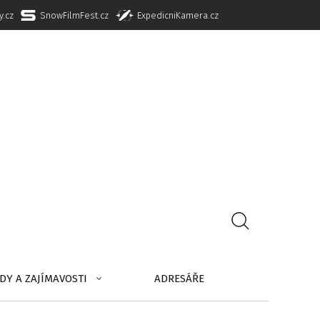
y.cz
SnowFilmFest.cz
ExpedicniKamera.cz
DY A ZAJÍMAVOSTI
ADRESÁŘE