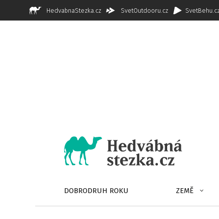
HedvabnaStezka.cz
SvetOutdooru.cz
SvetBehu.c
DOBRODRUH ROKU
ZEMĚ