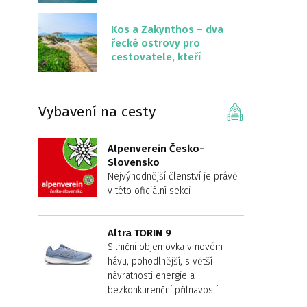
překvapivě malém
území
Kos a Zakynthos – dva
řecké ostrovy pro
cestovatele, kteří
chtějí něco jiného než
Krétu
Vybavení na cesty
Alpenverein Česko-
Slovensko
Nejvýhodnější členství je právě
v této oficiální sekci
Altra TORIN 9
Silniční objemovka v novém
hávu, pohodlnější, s větší
návratností energie a
bezkonkurenční přilnavostí.