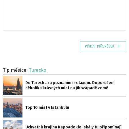
PŘIDAT PŘÍSPĚVEK
Tip měsíce:
Turecko
Do Turecka za poznáním i relaxem. Doporučení
několika krásných míst na jihozápadě země
Top 10 míst v Istanbulu
Úchvatná krajina Kappadokie: skály tu připomínají