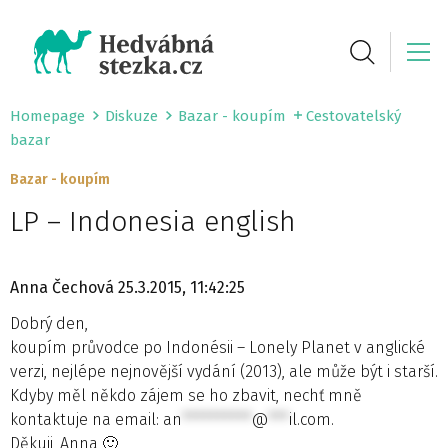
Homepage
Diskuze
Bazar - koupím
Cestovatelský
bazar
Bazar - koupím
LP – Indonesia english
Anna Čechová
25.3.2015, 11:42:25
Dobrý den,
koupím průvodce po Indonésii – Lonely Planet v anglické
verzi, nejlépe nejnovější vydání (2013), ale může být i starší.
Kdyby měl někdo zájem se ho zbavit, nechť mně
kontaktuje na email:
an
**********
@
***
il.com
.
Děkuji, Anna 🙂