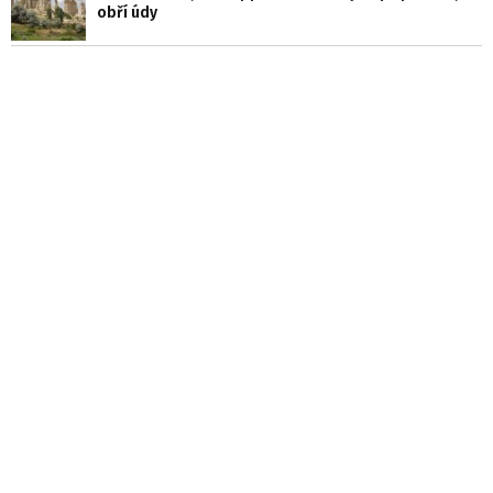
obří údy