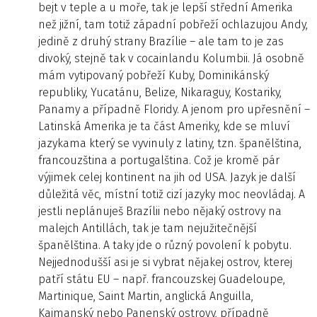
bejt v teple a u moře, tak je lepší střední Amerika
než jižní, tam totiž západní pobřeží ochlazujou Andy,
jedině z druhý strany Brazílie – ale tam to je zas
divoký, stejně tak v cocainlandu Kolumbii. Já osobně
mám vytipovaný pobřeží Kuby, Dominikánský
republiky, Yucatánu, Belize, Nikaraguy, Kostariky,
Panamy a případně Floridy. A jenom pro upřesnění –
Latinská Amerika je ta část Ameriky, kde se mluví
jazykama který se vyvinuly z latiny, tzn. španělština,
francouzština a portugalština. Což je kromě pár
výjimek celej kontinent na jih od USA. Jazyk je další
důležitá věc, místní totiž cizí jazyky moc neovládaj. A
jestli neplánuješ Brazílii nebo nějaký ostrovy na
malejch Antillách, tak je tam nejužitečnější
španělština. A taky jde o různý povolení k pobytu.
Nejjednodušší asi je si vybrat nějakej ostrov, kterej
patří státu EU – např. francouzskej Guadeloupe,
Martinique, Saint Martin, anglická Anguilla,
Kajmanský nebo Panenský ostrovy, případně