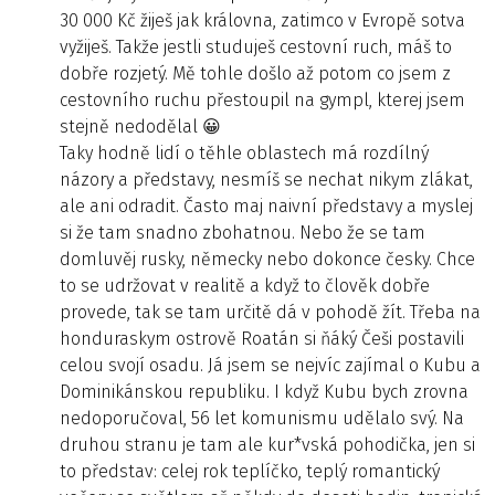
30 000 Kč žiješ jak královna, zatimco v Evropě sotva
vyžiješ. Takže jestli studuješ cestovní ruch, máš to
dobře rozjetý. Mě tohle došlo až potom co jsem z
cestovního ruchu přestoupil na gympl, kterej jsem
stejně nedodělal 😀
Taky hodně lidí o těhle oblastech má rozdílný
názory a představy, nesmíš se nechat nikym zlákat,
ale ani odradit. Často maj naivní představy a myslej
si že tam snadno zbohatnou. Nebo že se tam
domluvěj rusky, německy nebo dokonce česky. Chce
to se udržovat v realitě a když to člověk dobře
provede, tak se tam určitě dá v pohodě žít. Třeba na
honduraskym ostrově Roatán si ňáký Češi postavili
celou svojí osadu. Já jsem se nejvíc zajímal o Kubu a
Dominikánskou republiku. I když Kubu bych zrovna
nedoporučoval, 56 let komunismu udělalo svý. Na
druhou stranu je tam ale kur*vská pohodička, jen si
to představ: celej rok teplíčko, teplý romantický