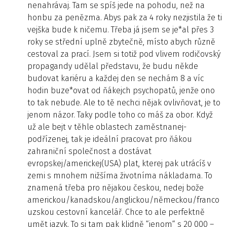
nenahrávaj. Tam se spíš jede na pohodu, než na
honbu za penězma. Abys pak za 4 roky nezjistila že ti
vejška bude k ničemu. Třeba já jsem se je*al přes 3
roky se střední uplně zbytečně, místo abych různě
cestoval za prací. Jsem si totiž pod vlivem rodičovský
propagandy udělal představu, že budu někde
budovat kariéru a každej den se nechám 8 a víc
hodin buze*ovat od ňákejch psychopatů, jenže ono
to tak nebude. Ale to tě nechci nějak ovlivňovat, je to
jenom názor. Taky podle toho co máš za obor. Když
už ale bejt v těhle oblastech zaměstnanej-
podřízenej, tak je ideální pracovat pro ňákou
zahraniční společnost a dostávat
evropskej/americkej(USA) plat, kterej pak utrácíš v
zemi s mnohem nižšíma životníma nákladama. To
znamená třeba pro nějakou českou, nedej bože
americkou/kanadskou/anglickou/německou/franco
uzskou cestovní kancelář. Chce to ale perfektně
umět jazyk. To si tam pak klidně “jenom“ s 20 000 –