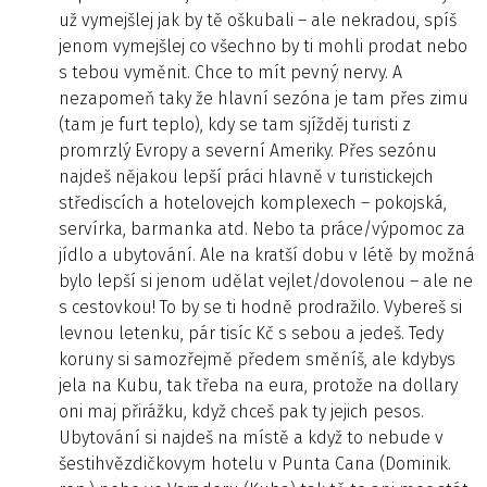
už vymejšlej jak by tě oškubali – ale nekradou, spíš
jenom vymejšlej co všechno by ti mohli prodat nebo
s tebou vyměnit. Chce to mít pevný nervy. A
nezapomeň taky že hlavní sezóna je tam přes zimu
(tam je furt teplo), kdy se tam sjížděj turisti z
promrzlý Evropy a severní Ameriky. Přes sezónu
najdeš nějakou lepší práci hlavně v turistickejch
střediscích a hotelovejch komplexech – pokojská,
servírka, barmanka atd. Nebo ta práce/výpomoc za
jídlo a ubytování. Ale na kratší dobu v létě by možná
bylo lepší si jenom udělat vejlet/dovolenou – ale ne
s cestovkou! To by se ti hodně prodražilo. Vybereš si
levnou letenku, pár tisíc Kč s sebou a jedeš. Tedy
koruny si samozřejmě předem směníš, ale kdybys
jela na Kubu, tak třeba na eura, protože na dollary
oni maj přirážku, když chceš pak ty jejich pesos.
Ubytování si najdeš na místě a když to nebude v
šestihvězdičkovym hotelu v Punta Cana (Dominik.