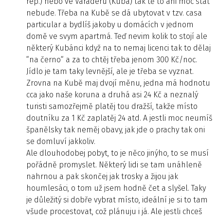
rep.) nebo ve Varaderu (Kuba) tak tě to ani moc stát
nebude. Třeba na Kubě se dá ubytovat v tzv. casa
particular a bydlíš jakoby u domácích v jednom
domě ve svym apartmá. Teď nevim kolik to stojí ale
některý Kubánci když na to nemaj licenci tak to dělaj
“na černo“ a za to chtěj třeba jenom 300 Kč/noc.
Jídlo je tam taky levnější, ale je třeba se vyznat.
Zrovna na Kubě maj dvojí měnu, jedna má hodnotu
cca jako naše koruna a druhá asi 24 Kč a neznalý
turisti samozřejmě platěj tou dražší, takže místo
doutníku za 1 Kč zaplatěj 24 atd. A jestli moc neumíš
španělsky tak neměj obavy, jak jde o prachy tak oni
se domluví jakkoliv.
Ale dlouhodobej pobyt, to je něco jinýho, to se musí
pořádně promyslet. Některý lidi se tam unáhleně
nahrnou a pak skončej jak trosky a žijou jak
houmlesáci, o tom už jsem hodně čet a slyšel. Taky
je důležitý si dobře vybrat místo, ideální je si to tam
všude procestovat, což plánuju i já. Ale jestli chceš