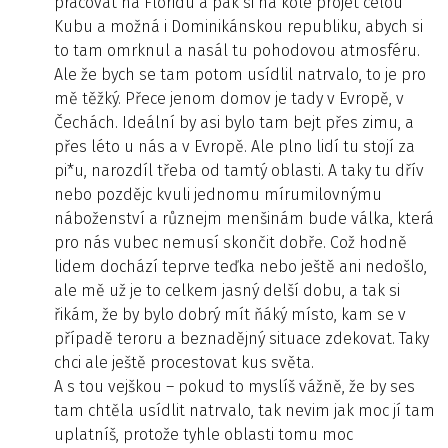
pracovat na Floridu a pak si na kole projet celou
Kubu a možná i Dominikánskou republiku, abych si
to tam omrknul a nasál tu pohodovou atmosféru.
Ale že bych se tam potom usídlil natrvalo, to je pro
mě těžký. Přece jenom domov je tady v Evropě, v
Čechách. Ideální by asi bylo tam bejt přes zimu, a
přes léto u nás a v Evropě. Ale plno lidí tu stojí za
pi*u, narozdíl třeba od tamtý oblasti. A taky tu dřív
nebo pozdějc kvuli jednomu mírumilovnýmu
náboženství a různejm menšinám bude válka, která
pro nás vubec nemusí skončit dobře. Což hodně
lidem dochází teprve teďka nebo ještě ani nedošlo,
ale mě už je to celkem jasný delší dobu, a tak si
řikám, že by bylo dobrý mít ňáký místo, kam se v
případě teroru a beznadějný situace zdekovat. Taky
chci ale ještě procestovat kus světa.
A s tou vejškou – pokud to myslíš vážně, že by ses
tam chtěla usídlit natrvalo, tak nevim jak moc jí tam
uplatníš, protože tyhle oblasti tomu moc