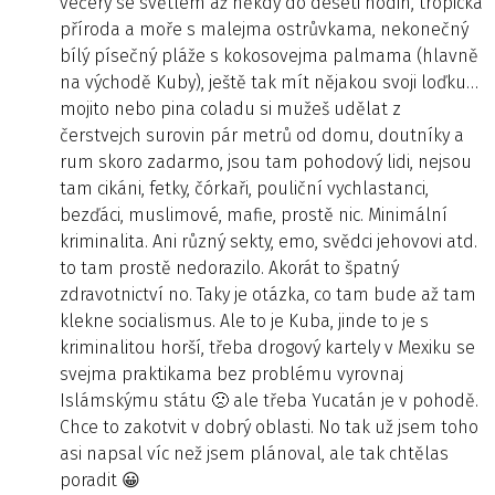
večery se světlem až někdy do deseti hodin, tropická
příroda a moře s malejma ostrůvkama, nekonečný
bílý písečný pláže s kokosovejma palmama (hlavně
na východě Kuby), ještě tak mít nějakou svoji loďku…
mojito nebo pina coladu si mužeš udělat z
čerstvejch surovin pár metrů od domu, doutníky a
rum skoro zadarmo, jsou tam pohodový lidi, nejsou
tam cikáni, fetky, čórkaři, pouliční vychlastanci,
bezďáci, muslimové, mafie, prostě nic. Minimální
kriminalita. Ani různý sekty, emo, svědci jehovovi atd.
to tam prostě nedorazilo. Akorát to špatný
zdravotnictví no. Taky je otázka, co tam bude až tam
klekne socialismus. Ale to je Kuba, jinde to je s
kriminalitou horší, třeba drogový kartely v Mexiku se
svejma praktikama bez problému vyrovnaj
Islámskýmu státu 🙁 ale třeba Yucatán je v pohodě.
Chce to zakotvit v dobrý oblasti. No tak už jsem toho
asi napsal víc než jsem plánoval, ale tak chtělas
poradit 😀