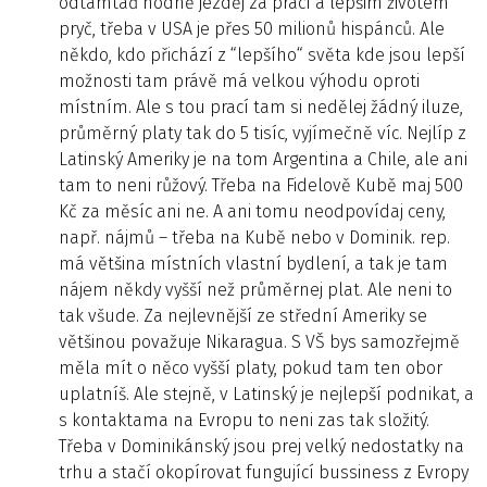
odtamtaď hodně jezděj za prací a lepšim životem
pryč, třeba v USA je přes 50 milionů hispánců. Ale
někdo, kdo přichází z “lepšího“ světa kde jsou lepší
možnosti tam právě má velkou výhodu oproti
místním. Ale s tou prací tam si nedělej žádný iluze,
průměrný platy tak do 5 tisíc, vyjímečně víc. Nejlíp z
Latinský Ameriky je na tom Argentina a Chile, ale ani
tam to neni růžový. Třeba na Fidelově Kubě maj 500
Kč za měsíc ani ne. A ani tomu neodpovídaj ceny,
např. nájmů – třeba na Kubě nebo v Dominik. rep.
má většina místních vlastní bydlení, a tak je tam
nájem někdy vyšší než průměrnej plat. Ale neni to
tak všude. Za nejlevnější ze střední Ameriky se
většinou považuje Nikaragua. S VŠ bys samozřejmě
měla mít o něco vyšší platy, pokud tam ten obor
uplatníš. Ale stejně, v Latinský je nejlepší podnikat, a
s kontaktama na Evropu to neni zas tak složitý.
Třeba v Dominikánský jsou prej velký nedostatky na
trhu a stačí okopírovat fungující bussiness z Evropy