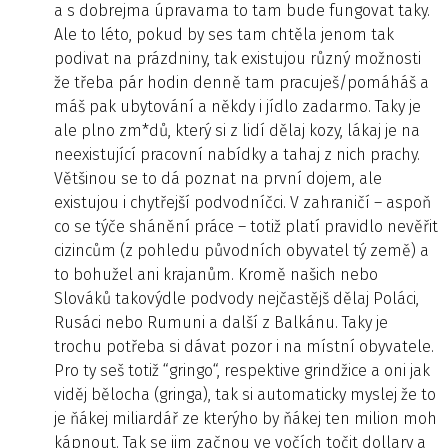
a s dobrejma úpravama to tam bude fungovat taky.
Ale to léto, pokud by ses tam chtěla jenom tak
podivat na prázdniny, tak existujou různý možnosti
že třeba pár hodin denně tam pracuješ/pomáháš a
máš pak ubytování a někdy i jídlo zadarmo. Taky je
ale plno zm*dů, který si z lidí dělaj kozy, lákaj je na
neexistující pracovní nabídky a tahaj z nich prachy.
Většinou se to dá poznat na první dojem, ale
existujou i chytřejší podvodníčci. V zahraničí – aspoň
co se týče shánění práce – totiž platí pravidlo nevěřit
cizincům (z pohledu původních obyvatel tý země) a
to bohužel ani krajanům. Kromě našich nebo
Slováků takovýdle podvody nejčastějš dělaj Poláci,
Rusáci nebo Rumuni a další z Balkánu. Taky je
trochu potřeba si dávat pozor i na místní obyvatele.
Pro ty seš totiž “gringo“, respektive grindžice a oni jak
viděj bělocha (gringa), tak si automaticky myslej že to
je ňákej miliardář ze kterýho by ňákej ten milion moh
kápnout. Tak se jim začnou ve vočích točit dollary a