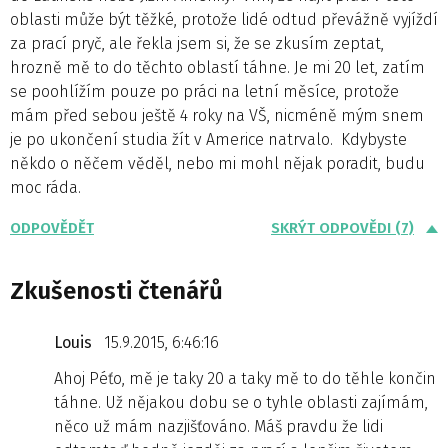
oblasti může být těžké, protože lidé odtud převážně vyjíždí
za prací pryč, ale řekla jsem si, že se zkusím zeptat,
hrozně mě to do těchto oblastí táhne. Je mi 20 let, zatím
se poohlížím pouze po práci na letní měsíce, protože
mám před sebou ještě 4 roky na VŠ, nicméně mým snem
je po ukončení studia žít v Americe natrvalo. Kdybyste
někdo o něčem věděl, nebo mi mohl nějak poradit, budu
moc ráda.
ODPOVĚDĚT
SKRÝT ODPOVĚDI (7)
Zkušenosti čtenářů
Louis
15.9.2015, 6:46:16
Ahoj Péťo, mě je taky 20 a taky mě to do těhle končin
táhne. Už nějakou dobu se o tyhle oblasti zajímám,
něco už mám nazjišťováno. Máš pravdu že lidi