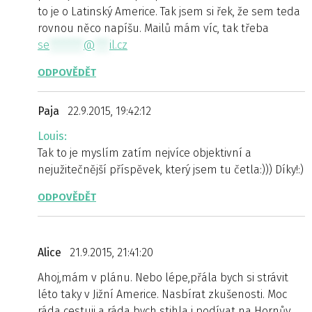
to je o Latinský Americe. Tak jsem si řek, že sem teda
rovnou něco napíšu. Mailů mám víc, tak třeba
se
*******
@
***
il.cz
ODPOVĚDĚT
Paja
22.9.2015, 19:42:12
Louis:
Tak to je myslím zatím nejvíce objektivní a
nejužitečnější příspěvek, který jsem tu četla:))) Díky!:)
ODPOVĚDĚT
Alice
21.9.2015, 21:41:20
Ahoj,mám v plánu. Nebo lépe,přála bych si strávit
léto taky v Jižní Americe. Nasbírat zkušenosti. Moc
ráda cestuji a ráda bych stihla i podívat na Hornův