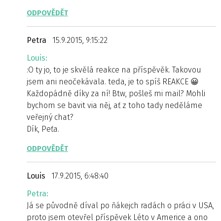
ODPOVĚDĚT
Petra
15.9.2015, 9:15:22
Louis:
:O ty jo, to je skvělá reakce na příspěvěk. Takovou
jsem ani neočekávala. teda, je to spíš REAKCE 😀
Každopádně díky za ní! Btw, pošleš mi mail? Mohli
bychom se bavit via něj, ať z toho tady neděláme
veřejný chat?
Dík, Peťa.
ODPOVĚDĚT
Louis
17.9.2015, 6:48:40
Petra:
Já se původně díval po ňákejch radách o práci v USA,
proto jsem otevřel příspěvek Léto v Americe a ono