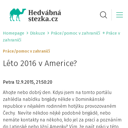
Homepage
Diskuze
Práce/pomoc v zahraničí
Práce v
zahraničí
Práce/pomoc v zahraničí
Léto 2016 v Americe?
Petra
12.9.2015, 21:50:20
Ahojte nebo dobrý den. Kdysi jsem na tomto portálu
zahlédla nabídku brigády někde v Dominikánské
republice v nějakém rodinném hotýlku provozovaném
Čechy. Nevíte někdoo nějké podobné brigádě, nebo
nemáte kontakty na někoho, kdo jel za prací a poznáním
do Latinské nebo Jižní Ameriky? Vím, že najít práci v této