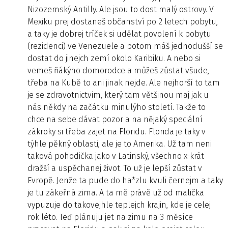
Nizozemský Antilly. Ale jsou to dost malý ostrovy. V
Mexiku prej dostaneš občanství po 2 letech pobytu,
a taky je dobrej tríček si udělat povolení k pobytu
(rezidenci) ve Venezuele a potom máš jednodušší se
dostat do jinejch zemí okolo Karibiku. A nebo si
vemeš ňákýho domorodce a můžeš zůstat všude,
třeba na Kubě to ani jinak nejde. Ale nejhorší to tam
je se zdravotnictvim, který tam většinou maj jak u
nás někdy na začátku minulýho století. Takže to
chce na sebe dávat pozor a na nějaký speciální
zákroky si třeba zajet na Floridu. Florida je taky v
týhle pěkný oblasti, ale je to Amerika. Už tam neni
taková pohodička jako v Latinský, všechno x-krát
dražší a uspěchanej život. To už je lepší zůstat v
Evropě. Jenže ta pude do ha*zlu kvuli černejm a taky
je tu zákeřná zima. A ta mě právě už od malička
vypuzuje do takovejhle teplejch krajin, kde je celej
rok léto. Teď plánuju jet na zimu na 3 měsíce