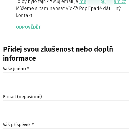
To by bylo fajn 🙂 Můj email je
me
*******
@
****
am.cz
Můžeme si tam napsat víc 🙂 Popřípadě dát i jiný
kontakt.
ODPOVĚDĚT
Přidej svou zkušenost nebo doplň
informace
Vaše jméno *
E-mail (nepovinné)
Váš příspěvek *