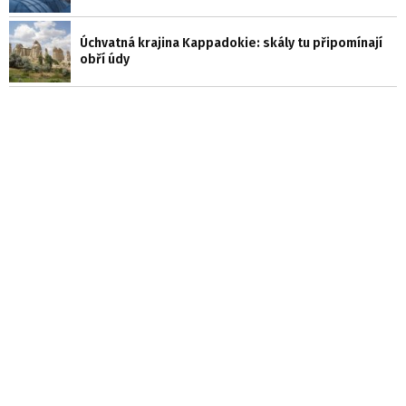
Úchvatná krajina Kappadokie: skály tu připomínají
obří údy