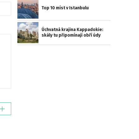
Top 10 míst v Istanbulu
Úchvatná krajina Kappadokie:
skály tu připomínají obří údy