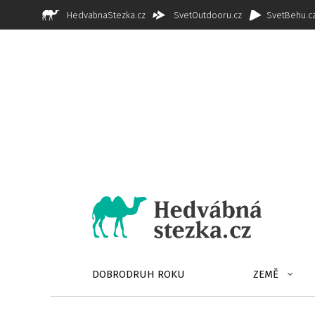
HedvabnaStezka.cz
SvetOutdooru.cz
SvetBehu.c
DOBRODRUH ROKU
ZEMĚ