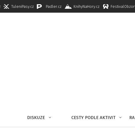
z
TuleniPasy.cz
Padler.cz
KnihyNaHory.cz
FestivalObzor
DISKUZE
CESTY PODLE AKTIVIT
RA