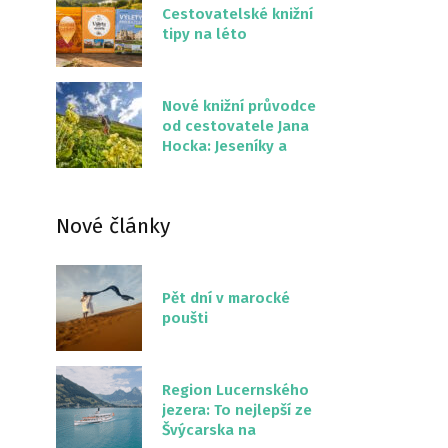
Cestovatelské knižní
tipy na léto
Nové knižní průvodce
od cestovatele Jana
Hocka: Jeseníky a
Severní stezka
Slovenskem
Nové články
Pět dní v marocké
poušti
Region Lucernského
jezera: To nejlepší ze
Švýcarska na