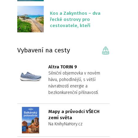
překvapivě malém
území
Kos a Zakynthos – dva
řecké ostrovy pro
cestovatele, kteří
chtějí něco jiného než
Krétu
Vybavení na cesty
Altra TORIN 9
Silniční objemovka v novém
hávu, pohodlnější, s větší
návratností energie a
bezkonkurenční přilnavostí.
Mapy a průvodci VŠECH
zemí světa
Na KnihyNaHory.cz