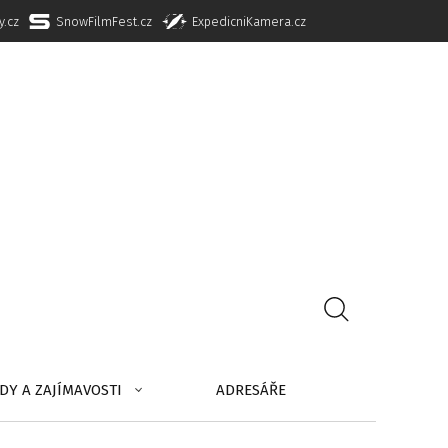
y.cz
SnowFilmFest.cz
ExpedicniKamera.cz
DY A ZAJÍMAVOSTI
ADRESÁŘE