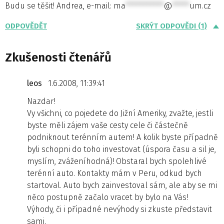
Budu se těšit! Andrea, e-mail:
ma
***********
@
*****
um.cz
ODPOVĚDĚT
SKRÝT ODPOVĚDI (1)
Zkušenosti čtenářů
leos
1.6.2008, 11:39:41
Nazdar!
Vy všichni, co pojedete do Jižní Ameriky, zvažte, jestli
byste měli zájem vaše cesty cele či částečně
podniknout terénním autem! A kolik byste případně
byli schopni do toho investovat (úspora času a sil je,
myslím, zváženíhodná)! Obstaral bych spolehlivé
terénní auto. Kontakty mám v Peru, odkud bych
startoval. Auto bych zainvestoval sám, ale aby se mi
něco postupně začalo vracet by bylo na Vás!
Výhody, či i případné nevýhody si zkuste představit
sami.