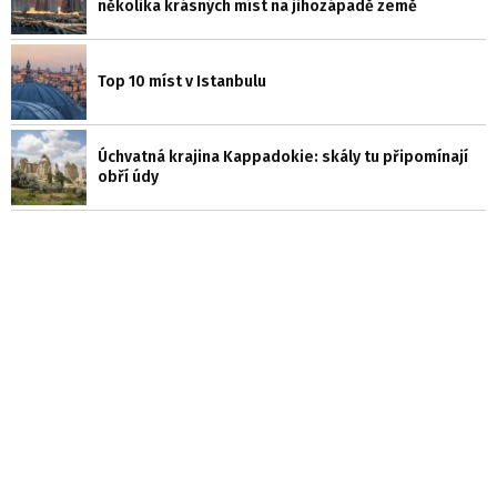
několika krásných míst na jihozápadě země
Top 10 míst v Istanbulu
Úchvatná krajina Kappadokie: skály tu připomínají
obří údy