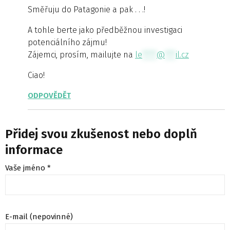
Směřuju do Patagonie a pak . . .!
A tohle berte jako předběžnou investigaci
potenciálního zájmu!
Zájemci, prosím, mailujte na
le
****
@
***
il.cz
Ciao!
ODPOVĚDĚT
Přidej svou zkušenost nebo doplň
informace
Vaše jméno *
E-mail (nepovinné)