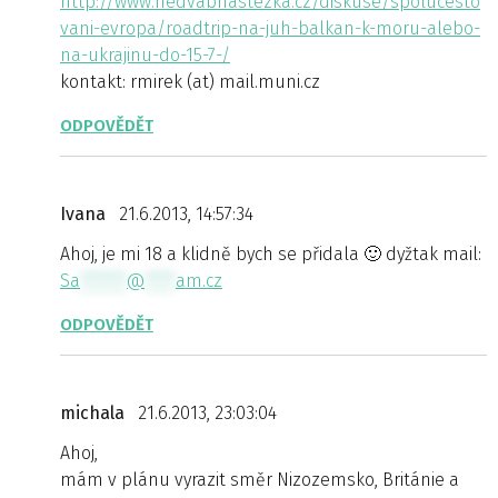
http://www.hedvabnastezka.cz/diskuse/spolucesto
vani-evropa/roadtrip-na-juh-balkan-k-moru-alebo-
na-ukrajinu-do-15-7-/
kontakt: rmirek (at) mail.muni.cz
ODPOVĚDĚT
Ivana
21.6.2013, 14:57:34
Ahoj, je mi 18 a klidně bych se přidala 🙂 dyžtak mail:
Sa
******
@
****
am.cz
ODPOVĚDĚT
michala
21.6.2013, 23:03:04
Ahoj,
mám v plánu vyrazit směr Nizozemsko, Británie a