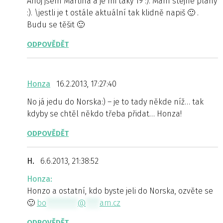
Ahoj jsem Martina a je mi taky 19 :). Mám stejné plány
:). \jestli je t ostále aktuální tak klidně napiš 🙂 .
Budu se těšit 🙂
ODPOVĚDĚT
Honza
16.2.2013, 17:27:40
No já jedu do Norska:) – je to tady někde níž… tak
kdyby se chtěl někdo třeba přidat… Honza!
ODPOVĚDĚT
H.
6.6.2013, 21:38:52
Honza:
Honzo a ostatní, kdo byste jeli do Norska, ozvěte se
🙂
bo
*********
@
****
am.cz
ODPOVĚDĚT