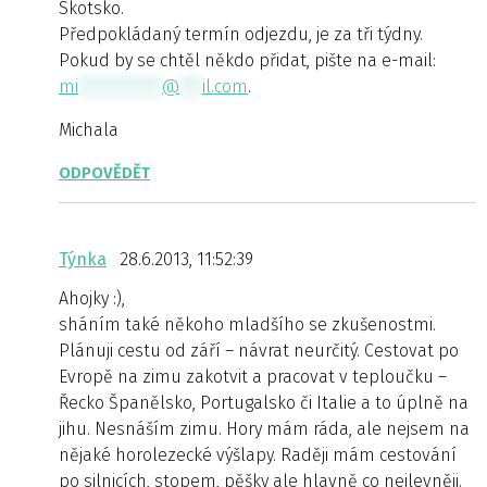
Skotsko.
Předpokládaný termín odjezdu, je za tři týdny.
Pokud by se chtěl někdo přidat, pište na e-mail:
mi
***********
@
***
il.com
.
Michala
ODPOVĚDĚT
Týnka
28.6.2013, 11:52:39
Ahojky :),
sháním také někoho mladšího se zkušenostmi.
Plánuji cestu od září – návrat neurčitý. Cestovat po
Evropě na zimu zakotvit a pracovat v teploučku –
Řecko Španělsko, Portugalsko či Italie a to úplně na
jihu. Nesnáším zimu. Hory mám ráda, ale nejsem na
nějaké horolezecké výšlapy. Raději mám cestování
po silnicích, stopem, pěšky ale hlavně co nejlevněji.