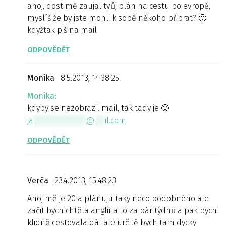
ahoj, dost mě zaujal tvůj plán na cestu po evropě,
myslíš že by jste mohli k sobě někoho přibrat? 🙂
kdyžtak piš na mail
ODPOVĚDĚT
Monika
8.5.2013, 14:38:25
Monika:
kdyby se nezobrazil mail, tak tady je 🙂
ja
***************
@
***
il.com
ODPOVĚDĚT
Verča
23.4.2013, 15:48:23
Ahoj mě je 20 a plánuju taky neco podobného ale
začit bych chtěla anglií a to za pár týdnů a pak bych
klidně cestovala dál ale určitě bych tam dycky