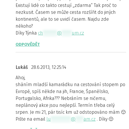
Existují lidé co takto cestují ,,zdarma“ Tak proč to
nezkusit. Časem se může cesta rozšířit do jiných
kontinentů, ale to se uvidí časem. Najdu zde
někoho?
Díky Týnka
ch
*******
@
*****
um.cz
ODPOVĚDĚT
Lukáš
28.6.2013, 12:25:14
Ahoj,
sháním mladší kamarádku na cestování stopem po
Evropě, spíš někde na jih, Francie, Španělsko,
Portugalsko, Afrika??? Nebráním se ničemu,
neplánový akce jsou nejlepší. Termín třeba celý
srpen. Je mi 21, pár tisíc km už odstopováno mám 🙂
Pište na email
lu
**********
@
****
am.cz
. Díky 🙂