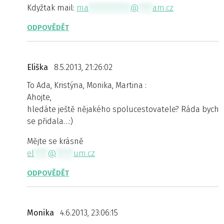
Kdyžtak mail:
ma
************
@
****
am.cz
ODPOVĚDĚT
Eliška
8.5.2013, 21:26:02
To Ada, Kristýna, Monika, Martina :
Ahojte,
hledáte ještě nějakého spolucestovatele? Ráda bych
se přidala…:)
Mějte se krásně
el
****
@
*****
um.cz
ODPOVĚDĚT
Monika
4.6.2013, 23:06:15