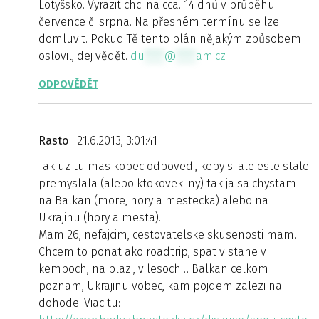
Lotyšsko. Vyrazit chci na cca. 14 dnů v průběhu
července či srpna. Na přesném termínu se lze
domluvit. Pokud Tě tento plán nějakým způsobem
oslovil, dej vědět.
du
****
@
****
am.cz
ODPOVĚDĚT
Rasto
21.6.2013, 3:01:41
Tak uz tu mas kopec odpovedi, keby si ale este stale
premyslala (alebo ktokovek iny) tak ja sa chystam
na Balkan (more, hory a mestecka) alebo na
Ukrajinu (hory a mesta).
Mam 26, nefajcim, cestovatelske skusenosti mam.
Chcem to ponat ako roadtrip, spat v stane v
kempoch, na plazi, v lesoch… Balkan celkom
poznam, Ukrajinu vobec, kam pojdem zalezi na
dohode. Viac tu: