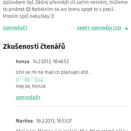
způsobem byl. Žádný přesnější cíl zatím nemám, můžeme
to probrat 🙂 Nebráním se ani tomu spojit to s prací.
Prosím spíš nekuřáky :))
ODPOVĚDĚT
SKRÝT ODPOVĚDI (22)
Zkušenosti čtenářů
honza
14.2.2013, 18:46:53
ozvi se mi na mail co planujes atd…
ri
***
@
***
il.cz
mej se, Honza
ODPOVĚDĚT
Martina
16.2.2013, 16:53:27