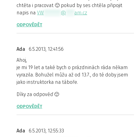
chtěta i pracovat 🙂 pokud by ses chtěla připojit
napis na
VW
********
@
****
am.cz
ODPOVĚDĚT
Ada
6.5.2013, 12:41:56
Ahoj,
je mi 19 let a také bych o prázdninách ráda někam
vyrazila. Bohužel můžu až od 13.7., do té doby jsem
jako instruktorka na táboře.
Díky za odpověď 🙂
ODPOVĚDĚT
Ada
6.5.2013, 12:55:33