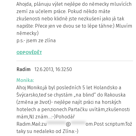
Ahojda, plánuju výlet nejlépe do německy mluvících
zemí za učelem práce. Pokud někdo máte
zkušenosti nebo klidně jste nezkušení jako já tak
napište: Přece jen ve dvou se to lépe táhne:) Mluvím
německy:)
p.s.- jsem ze zlína
ODPOVĚDĚT
Radim
12.6.2013, 16:32:50
Monika:
Ahoj Moniko,já byl posledních 5 let Holandsko a
Švýcarsko,teď se chystám „na blind“ do Rakouska
(změna je život)- nejlépe najít práci na horských
hotelech a penzionech.Partačku uvítám,zkušenosti
mám,NJ znám…:-)Pohodář
Radim.Mail:
zu
*********
@
*******
om.Post
scriptum:Tož
taky su nedaleko od Zlína:-)