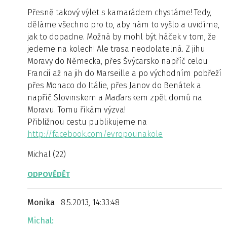
Přesně takový výlet s kamarádem chystáme! Tedy,
děláme všechno pro to, aby nám to vyšlo a uvidíme,
jak to dopadne. Možná by mohl být háček v tom, že
jedeme na kolech! Ale trasa neodolatelná. Z jihu
Moravy do Německa, přes Švýcarsko napříč celou
Francií až na jih do Marseille a po východním pobřeží
přes Monaco do Itálie, přes Janov do Benátek a
napříč Slovinskem a Maďarskem zpět domů na
Moravu. Tomu říkám výzva!
Přibližnou cestu publikujeme na
http://facebook.com/evropounakole
Michal (22)
ODPOVĚDĚT
Monika
8.5.2013, 14:33:48
Michal: