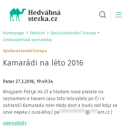
Homepage
Diskuze
Spolucestování Evropa
Cestovatelská seznamka
Spolucestování Evropa
Kamarádi na léto 2016
Peter
27.3.2016, 19:49:34
Ahoj,jsem Petr,je mi 23 a hledam nove pratele na
seznameni a traveni casu toto leto.vylety po Čr i v
zahraničí.Kamaradu neni nikdy dost a budu rad kdyz se
ozve nejaka c oura.Ahoj (
pe
*************
@
****
am.cz
)
ODPOVĚDĚT