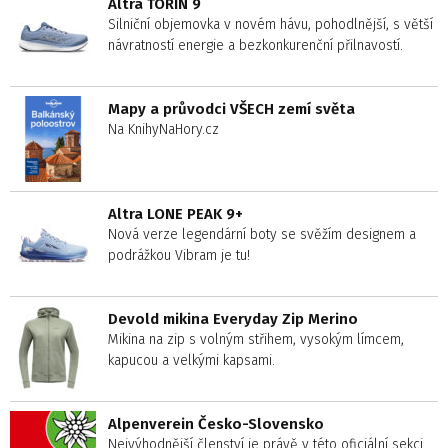
Altra TORIN 9
Silniční objemovka v novém hávu, pohodlnější, s větší
návratností energie a bezkonkurenční přilnavostí.
Mapy a průvodci VŠECH zemí světa
Na KnihyNaHory.cz
Altra LONE PEAK 9+
Nová verze legendární boty se svěžím designem a
podrážkou Vibram je tu!
Devold mikina Everyday Zip Merino
Mikina na zip s volným střihem, vysokým límcem,
kapucou a velkými kapsami.
Alpenverein Česko-Slovensko
Nejvýhodnější členství je právě v této oficiální sekci