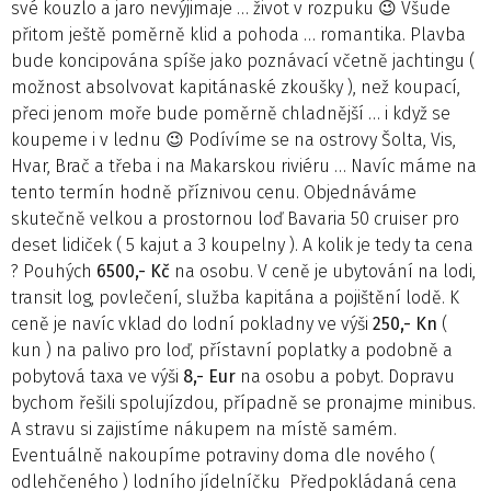
své kouzlo a jaro nevýjimaje … život v rozpuku 😉 Všude
přitom ještě poměrně klid a pohoda … romantika. Plavba
bude koncipována spíše jako poznávací včetně jachtingu (
možnost absolvovat kapitánaské zkoušky ), než koupací,
přeci jenom moře bude poměrně chladnější … i když se
koupeme i v lednu 😉 Podívíme se na ostrovy Šolta, Vis,
Hvar, Brač a třeba i na Makarskou riviéru … Navíc máme na
tento termín hodně příznivou cenu. Objednáváme
skutečně velkou a prostornou loď Bavaria 50 cruiser pro
deset lidiček ( 5 kajut a 3 koupelny ). A kolik je tedy ta cena
? Pouhých
6500,- Kč
na osobu. V ceně je ubytování na lodi,
transit log, povlečení, služba kapitána a pojištění lodě. K
ceně je navíc vklad do lodní pokladny ve výši
250,- Kn
(
kun ) na palivo pro loď, přístavní poplatky a podobně a
pobytová taxa ve výši
8,- Eur
na osobu a pobyt. Dopravu
bychom řešili spolujízdou, případně se pronajme minibus.
A stravu si zajistíme nákupem na místě samém.
Eventuálně nakoupíme potraviny doma dle nového (
odlehčeného ) lodního jídelníčku Předpokládaná cena