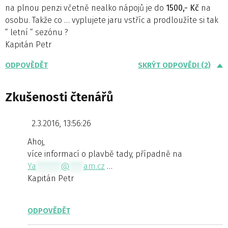
na plnou penzi včetně nealko nápojů je do
1500,- Kč
na
osobu. Takže co … vyplujete jaru vstříc a prodloužíte si tak
“ letní “ sezónu ?
Kapitán Petr
ODPOVĚDĚT
SKRÝT ODPOVĚDI (2)
Zkušenosti čtenářů
2.3.2016, 13:56:26
Ahoj,
více informací o plavbě tady, případně na
Ya
*******
@
****
am.cz
…
Kapitán Petr
ODPOVĚDĚT