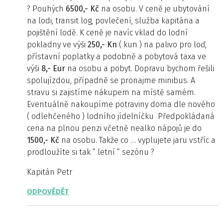
? Pouhých
6500,- Kč
na osobu. V ceně je ubytování
na lodi, transit log, povlečení, služba kapitána a
pojištění lodě. K ceně je navíc vklad do lodní
pokladny ve výši
250,- Kn
( kun ) na palivo pro loď,
přístavní poplatky a podobně a pobytová taxa ve
výši
8,- Eur
na osobu a pobyt. Dopravu bychom řešili
spolujízdou, případně se pronajme minibus. A
stravu si zajistíme nákupem na místě samém.
Eventuálně nakoupíme potraviny doma dle nového
( odlehčeného ) lodního jídelníčku Předpokládaná
cena na plnou penzi včetně nealko nápojů je do
1500,- Kč
na osobu. Takže co … vyplujete jaru vstříc a
prodloužíte si tak “ letní “ sezónu ?
Kapitán Petr
ODPOVĚDĚT