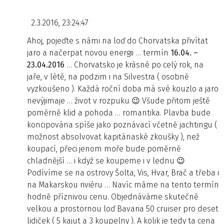
2.3.2016, 23:24:47
Ahoj, pojeďte s námi na loď do Chorvatska přivítat
jaro a načerpat novou energii … termín
16.04. –
23.04.2016
… Chorvatsko je krásné po celý rok, na
jaře, v létě, na podzim i na Silvestra ( osobně
vyzkoušeno ). Každá roční doba má své kouzlo a jaro
nevýjimaje … život v rozpuku 😉 Všude přitom ještě
poměrně klid a pohoda … romantika. Plavba bude
koncipována spíše jako poznávací včetně jachtingu (
možnost absolvovat kapitánaské zkoušky ), než
koupací, přeci jenom moře bude poměrně
chladnější … i když se koupeme i v lednu 😉
Podívíme se na ostrovy Šolta, Vis, Hvar, Brač a třeba i
na Makarskou riviéru … Navíc máme na tento termín
hodně příznivou cenu. Objednáváme skutečně
velkou a prostornou loď Bavaria 50 cruiser pro deset
lidiček ( 5 kajut a 3 koupelny ). A kolik je tedy ta cena