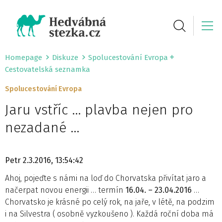
Homepage
Diskuze
Spolucestování Evropa
Cestovatelská seznamka
Spolucestování Evropa
Jaru vstříc … plavba nejen pro
nezadané …
Petr
2.3.2016, 13:54:42
Ahoj, pojeďte s námi na loď do Chorvatska přivítat jaro a
načerpat novou energii … termín
16.04. – 23.04.2016
…
Chorvatsko je krásné po celý rok, na jaře, v létě, na podzim
i na Silvestra ( osobně vyzkoušeno ). Každá roční doba má