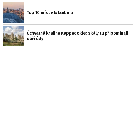
Top 10 míst v Istanbulu
Úchvatná krajina Kappadokie: skály tu připomínají
obří údy