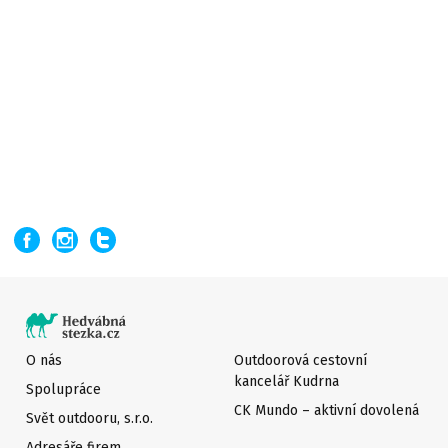
O nás
Outdoorová cestovní
kancelář Kudrna
Spolupráce
CK Mundo – aktivní dovolená
Svět outdooru, s.r.o.
Adresáře firem