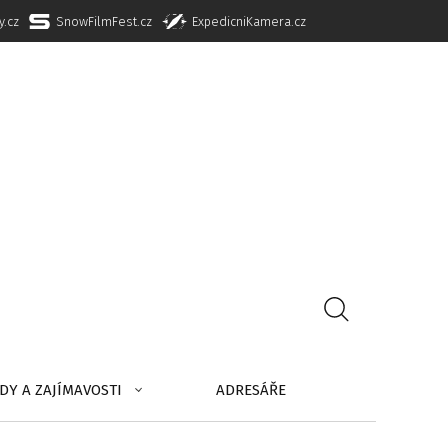
y.cz
SnowFilmFest.cz
ExpedicniKamera.cz
DY A ZAJÍMAVOSTI
ADRESÁŘE