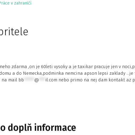
Práce v zahraničí
pritele
ho zdarma ,on je 60leti vysoky a je taxikar pracuje jen v noci,p
t domu a do Nemecka,podminka nemcina apson lepsi zaklady …je 
i na mail
bb
*****
@
***
il.com
nebo primo na nej dam kontakt az 
bo doplň informace