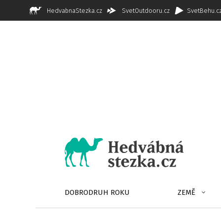
HedvabnaStezka.cz
SvetOutdooru.cz
SvetBehu.c
DOBRODRUH ROKU
ZEMĚ