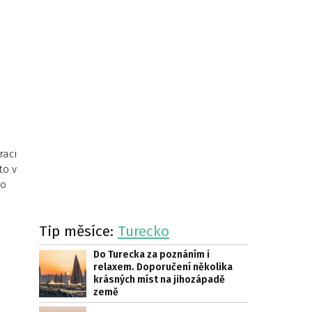
raci
to v
po
Tip měsíce:
Turecko
Do Turecka za poznáním i
relaxem. Doporučení několika
krásných míst na jihozápadě
země