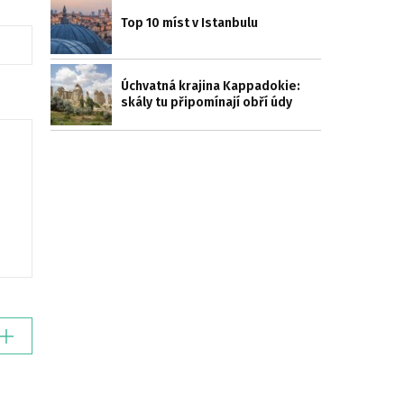
Top 10 míst v Istanbulu
Úchvatná krajina Kappadokie:
skály tu připomínají obří údy