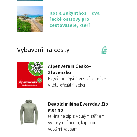
překvapivě malém
území
Kos a Zakynthos – dva
řecké ostrovy pro
cestovatele, kteří
chtějí něco jiného než
Krétu
Vybavení na cesty
Alpenverein Česko-
Slovensko
Nejvýhodnější členství je právě
v této oficiální sekci
Devold mikina Everyday Zip
Merino
Mikina na zip s volným střihem,
vysokým límcem, kapucou a
velkými kapsami.