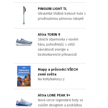
PINGUIN LIGHT TL
Ultralehké třídílné trekové hole s
prodlouženou pěnovou rukojetí.
Altra TORIN 9
Silniční objemovka v novém
hávu, pohodlnější, s větší
návratností energie a
bezkonkurenční přilnavostí.
Mapy a průvodci VŠECH
zemí světa
Na KnihyNaHory.cz
Altra LONE PEAK 9+
Nová verze legendární boty se
svěžím designem a podrážkou