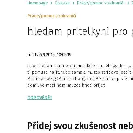
Homepage
Diskuze
Práce/pomoc v zahraničí
Práce/pomoc v zahraničí
hledam pritelkyni pro 
heidy
6.9.2015, 10:05:19
ahoj hledam zenu pro nemeckeho pritele,bydleni u ne
ti pomuze najit,nebo sama,a muzes stridave jezdi
Braunschweig (Braunschwig)pres Berlin dal,piste m
domluve mezi nami,muzes hned prijet
ODPOVĚDĚT
Přidej svou zkušenost ne