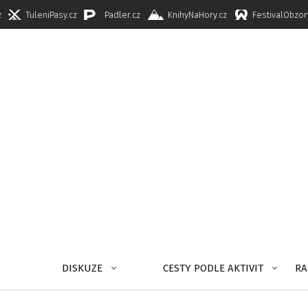
z
TuleniPasy.cz
Padler.cz
KnihyNaHory.cz
FestivalObzor
DISKUZE
CESTY PODLE AKTIVIT
RA