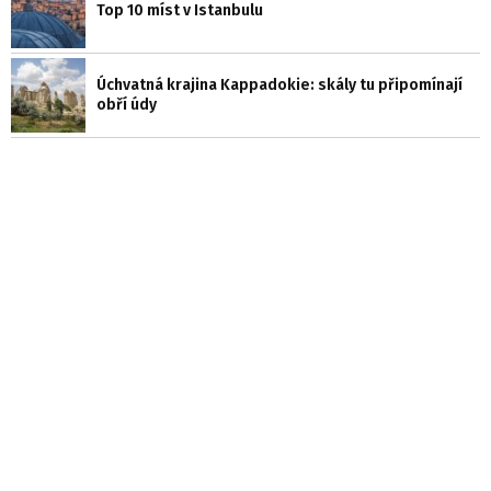
Top 10 míst v Istanbulu
Úchvatná krajina Kappadokie: skály tu připomínají
obří údy