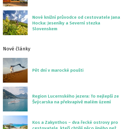
Nové knižní průvodce od cestovatele Jana
Hocka: Jeseníky a Severní stezka
Slovenskem
Nové články
Pět dní v marocké poušti
Region Lucernského jezera: To nejlepší ze
Švýcarska na překvapivě malém území
Kos a Zakynthos – dva řecké ostrovy pro
cestovatele, kteří chtějí něco jiného než