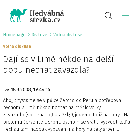
Homepage
Diskuze
Volná diskuse
Volná diskuse
Dají se v Limě někde na delší
dobu nechat zavazdla?
Iva
18.3.2008, 19:44:14
Ahoj, chystame se v půlce června do Peru a potřebovali
bychom v Limě někde nechat na měsíc velky
zavazadlo(sbalena loď-asi 25kg), jedeme totiž na hory… Na
přelomu července a srpna bychom se vrátili, vyzvedli loď a
nechali tam naopak vybavení na hory na celý srpen…