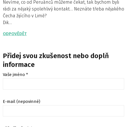
Nevíme, co od Peruánců můžeme čekat, tak bychom byli
rádi za nějaký spolehlivý kontakt… Neznáte třeba nějakého
Čecha žijícího v Limě?
Dik…
ODPOVĚDĚT
Přidej svou zkušenost nebo doplň
informace
Vaše jméno *
E-mail (nepovinné)