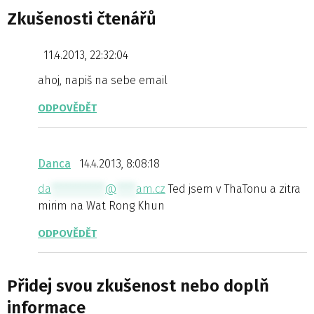
Zkušenosti čtenářů
11.4.2013, 22:32:04
ahoj, napiš na sebe email
ODPOVĚDĚT
Danca
14.4.2013, 8:08:18
da
***********
@
****
am.cz
Ted jsem v ThaTonu a zitra
mirim na Wat Rong Khun
ODPOVĚDĚT
Přidej svou zkušenost nebo doplň
informace