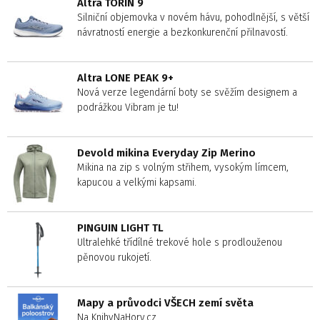
Altra TORIN 9
Silniční objemovka v novém hávu, pohodlnější, s větší
návratností energie a bezkonkurenční přilnavostí.
Altra LONE PEAK 9+
Nová verze legendární boty se svěžím designem a
podrážkou Vibram je tu!
Devold mikina Everyday Zip Merino
Mikina na zip s volným střihem, vysokým límcem,
kapucou a velkými kapsami.
PINGUIN LIGHT TL
Ultralehké třídílné trekové hole s prodlouženou
pěnovou rukojetí.
Mapy a průvodci VŠECH zemí světa
Na KnihyNaHory.cz