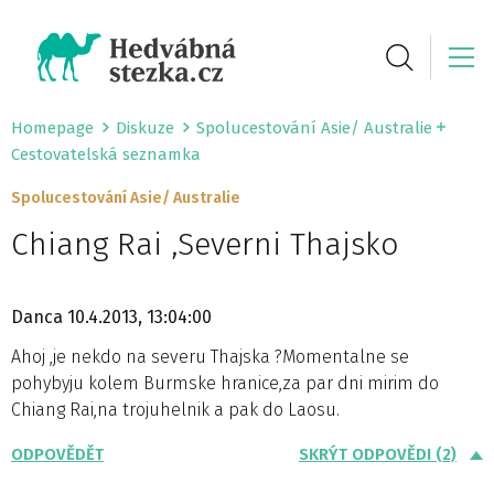
Homepage
Diskuze
Spolucestování Asie/ Australie
Cestovatelská seznamka
Spolucestování Asie/ Australie
Chiang Rai ,Severni Thajsko
Danca
10.4.2013, 13:04:00
Ahoj ,je nekdo na severu Thajska ?Momentalne se
pohybyju kolem Burmske hranice,za par dni mirim do
Chiang Rai,na trojuhelnik a pak do Laosu.
ODPOVĚDĚT
SKRÝT ODPOVĚDI (2)