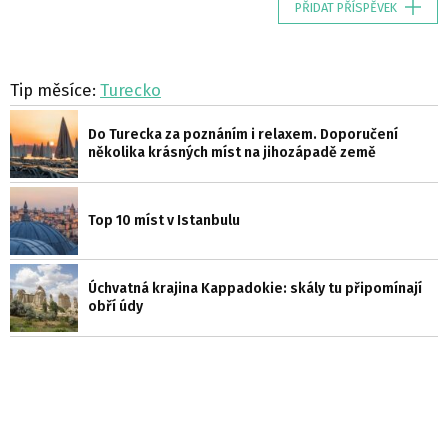
PŘIDAT PŘÍSPĚVEK
Tip měsíce:
Turecko
Do Turecka za poznáním i relaxem. Doporučení
několika krásných míst na jihozápadě země
Top 10 míst v Istanbulu
Úchvatná krajina Kappadokie: skály tu připomínají
obří údy