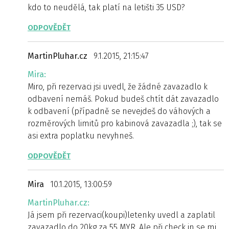
kdo to neudělá, tak platí na letišti 35 USD?
ODPOVĚDĚT
MartinPluhar.cz
9.1.2015, 21:15:47
Mira:
Miro, při rezervaci jsi uvedl, že žádné zavazadlo k
odbavení nemáš. Pokud budeš chtít dát zavazadlo
k odbavení (případně se nevejdeš do váhových a
rozměrových limitů pro kabinová zavazadla ;), tak se
asi extra poplatku nevyhneš.
ODPOVĚDĚT
Mira
10.1.2015, 13:00:59
MartinPluhar.cz:
Já jsem při rezervaci(koupi)letenky uvedl a zaplatil
zavazadlo do 20kg za 55 MYR. Ale při check in se mi