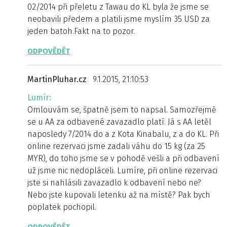
02/2014 při přeletu z Tawau do KL byla že jsme se
neobavili předem a platili jsme myslím 35 USD za
jeden batoh.Fakt na to pozor.
ODPOVĚDĚT
MartinPluhar.cz
9.1.2015, 21:10:53
Lumír:
Omlouvám se, špatně jsem to napsal. Samozřejmě
se u AA za odbavené zavazadlo platí. Já s AA letěl
naposledy 7/2014 do a z Kota Kinabalu, z a do KL. Při
online rezervaci jsme zadali váhu do 15 kg (za 25
MYR), do toho jsme se v pohodě vešli a při odbavení
už jsme nic nedopláceli. Lumíre, při online rezervaci
jste si nahlásili zavazadlo k odbavení nebo ne?
Nebo jste kupovali letenku až na místě? Pak bych
poplatek pochopil.