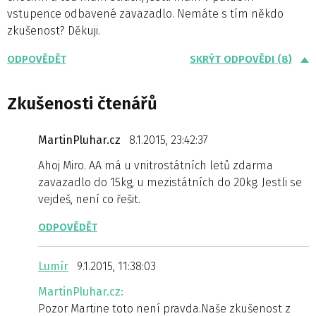
vstupence odbavené zavazadlo. Nemáte s tím někdo
zkušenost? Děkuji.
ODPOVĚDĚT
SKRÝT ODPOVĚDI (8)
Zkušenosti čtenářů
MartinPluhar.cz
8.1.2015, 23:42:37
Ahoj Miro. AA má u vnitrostátních letů zdarma
zavazadlo do 15kg, u mezistátních do 20kg. Jestli se
vejdeš, není co řešit.
ODPOVĚDĚT
Lumír
9.1.2015, 11:38:03
MartinPluhar.cz:
Pozor Martine toto není pravda.Naše zkušenost z