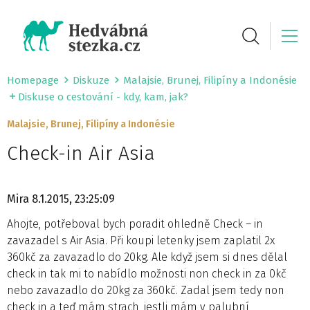
Homepage
Diskuze
Malajsie, Brunej, Filipíny a Indonésie
Diskuse o cestování - kdy, kam, jak?
Malajsie, Brunej, Filipíny a Indonésie
Check-in Air Asia
Mira
8.1.2015, 23:25:09
Ahojte, potřeboval bych poradit ohledně Check – in
zavazadel s Air Asia. Při koupi letenky jsem zaplatil 2x
360kč za zavazadlo do 20kg. Ale když jsem si dnes dělal
check in tak mi to nabídlo možnosti non check in za 0kč
nebo zavazadlo do 20kg za 360kč. Zadal jsem tedy non
check in a teď mám strach, jestli mám v palubní