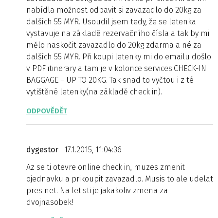
nabídla možnost odbavit si zavazadlo do 20kg za
dalších 55 MYR. Usoudil jsem tedy, že se letenka
vystavuje na základě rezervačního čísla a tak by mi
mělo naskočit zavazadlo do 20kg zdarma a né za
dalších 55 MYR. Při koupi letenky mi do emailu došlo
v PDF itinerary a tam je v kolonce services:CHECK-IN
BAGGAGE – UP TO 20KG. Tak snad to vyčtou i z té
vytištěné letenky(na základě check in).
ODPOVĚDĚT
dygestor
17.1.2015, 11:04:36
Az se ti otevre online check in, muzes zmenit
ojednavku a prikoupit zavazadlo. Musis to ale udelat
pres net. Na letisti je jakakoliv zmena za
dvojnasobek!