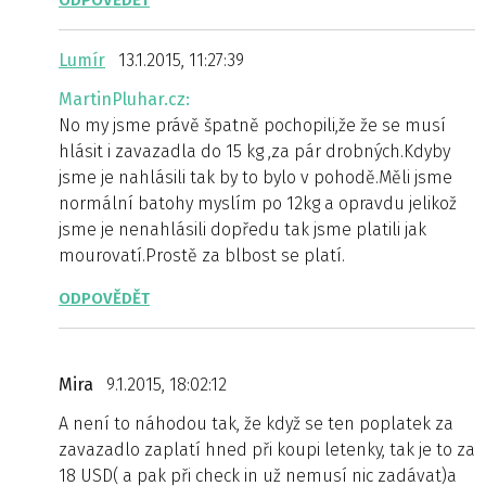
ODPOVĚDĚT
Lumír
13.1.2015, 11:27:39
MartinPluhar.cz:
No my jsme právě špatně pochopili,že že se musí
hlásit i zavazadla do 15 kg ,za pár drobných.Kdyby
jsme je nahlásili tak by to bylo v pohodě.Měli jsme
normální batohy myslím po 12kg a opravdu jelikož
jsme je nenahlásili dopředu tak jsme platili jak
mourovatí.Prostě za blbost se platí.
ODPOVĚDĚT
Mira
9.1.2015, 18:02:12
A není to náhodou tak, že když se ten poplatek za
zavazadlo zaplatí hned při koupi letenky, tak je to za
18 USD( a pak při check in už nemusí nic zadávat)a