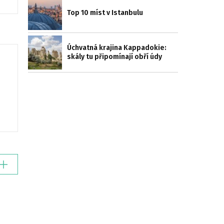
Top 10 míst v Istanbulu
Úchvatná krajina Kappadokie:
skály tu připomínají obří údy