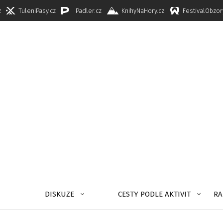
z
TuleniPasy.cz
Padler.cz
KnihyNaHory.cz
FestivalObzor
DISKUZE
CESTY PODLE AKTIVIT
RA