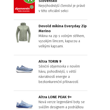
Slovensko
Nejvýhodnější členství je právě
v této oficiální sekci
Devold mikina Everyday Zip
Merino
Mikina na zip s volným střihem,
vysokým límcem, kapucou a
velkými kapsami.
Altra TORIN 9
Silniční objemovka v novém
hávu, pohodlnější, s větší
návratností energie a
bezkonkurenční přilnavostí.
Altra LONE PEAK 9+
Nová verze legendární boty se
svěžím designem a podrážkou