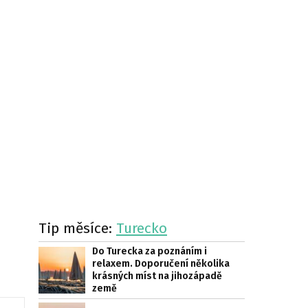
o
Tip měsíce:
Turecko
Do Turecka za poznáním i
relaxem. Doporučení několika
krásných míst na jihozápadě
země