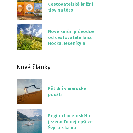
Cestovatelské knižní
tipy na léto
Nové knižní průvodce
od cestovatele Jana
Hocka: Jeseníky a
Severní stezka
Slovenskem
Nové články
Pět dní v marocké
poušti
Region Lucernského
jezera: To nejlepší ze
Švýcarska na