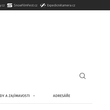
y.cz
SnowFilmFest.cz
ExpedicniKamera.cz
DY A ZAJÍMAVOSTI
ADRESÁŘE