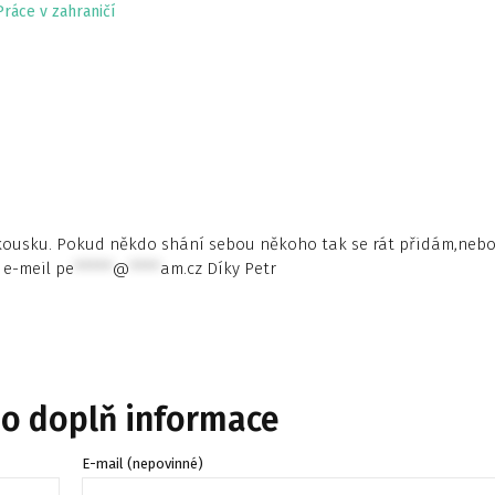
Práce v zahraničí
kousku. Pokud někdo shání sebou někoho tak se rát přidám,neb
 e-meil
pe
*****
@
****
am.cz
Díky Petr
bo doplň informace
E-mail (nepovinné)