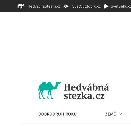
HedvabnaStezka.cz
SvetOutdooru.cz
SvetBehu.c
DOBRODRUH ROKU
ZEMĚ