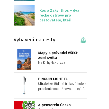
překvapivě malém
území
Kos a Zakynthos – dva
řecké ostrovy pro
cestovatele, kteří
chtějí něco jiného než
Krétu
Vybavení na cesty
Mapy a průvodci VŠECH
zemí světa
Na KnihyNaHory.cz
PINGUIN LIGHT TL
Ultralehké třídílné trekové hole s
prodlouženou pěnovou rukojetí.
Alpenverein Česko-