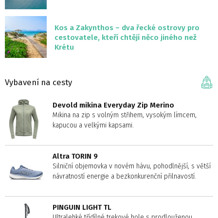
Kos a Zakynthos – dva řecké ostrovy pro
cestovatele, kteří chtějí něco jiného než
Krétu
Vybavení na cesty
Devold mikina Everyday Zip Merino
Mikina na zip s volným střihem, vysokým límcem,
kapucou a velkými kapsami.
Altra TORIN 9
Silniční objemovka v novém hávu, pohodlnější, s větší
návratností energie a bezkonkurenční přilnavostí.
PINGUIN LIGHT TL
Ultralehké třídílné trekové hole s prodlouženou