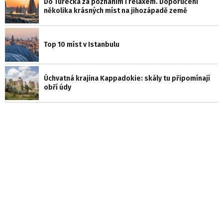
Do Turecka za poznáním i relaxem. Doporučení
několika krásných míst na jihozápadě země
Top 10 míst v Istanbulu
Úchvatná krajina Kappadokie: skály tu připomínají
obří údy