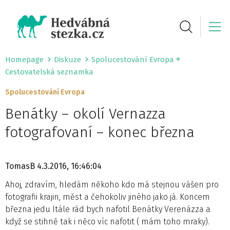
Homepage
Diskuze
Spolucestování Evropa
Cestovatelská seznamka
Spolucestování Evropa
Benátky – okolí Vernazza
fotografovaní – konec března
TomasB
4.3.2016, 16:46:04
Ahoj, zdravím, hledám někoho kdo má stejnou vášen pro
fotografii krajin, měst a čehokoliv jiného jako já. Koncem
března jedu Itále rád bych nafotil Benátky Verenázza a
když se stihně tak i něco víc nafotit ( mám toho mraky).