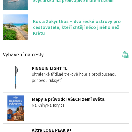
Švýcarska na překvapivě malém území
Kos a Zakynthos – dva řecké ostrovy pro
cestovatele, kteří chtějí něco jiného než
Krétu
Vybavení na cesty
PINGUIN LIGHT TL
Ultralehké třídílné trekové hole s prodlouženou
pěnovou rukojetí.
Mapy a průvodci VŠECH zemí světa
Na KnihyNaHory.cz
Altra LONE PEAK 9+