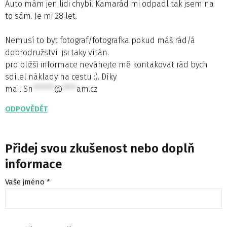
Auto mám jen lidi chybí. Kamarád mi odpadl tak jsem na
to sám. Je mi 28 let.
Nemusí to byt fotograf/fotografka pokud máš rád/á
dobrodružství jsi taky vítán.
pro bližší informace neváhejte mě kontakovat rád bych
sdílel náklady na cestu :). Díky
mail
Sn
******
@
****
am.cz
ODPOVĚDĚT
Přidej svou zkušenost nebo doplň
informace
Vaše jméno *