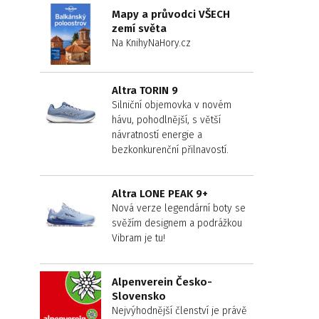
Mapy a průvodci VŠECH
zemí světa
Na KnihyNaHory.cz
Altra TORIN 9
Silniční objemovka v novém
hávu, pohodlnější, s větší
návratností energie a
bezkonkurenční přilnavostí.
Altra LONE PEAK 9+
Nová verze legendární boty se
svěžím designem a podrážkou
Vibram je tu!
Alpenverein Česko-
Slovensko
Nejvýhodnější členství je právě