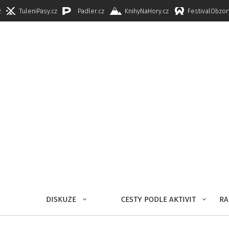
z
TuleniPasy.cz
Padler.cz
KnihyNaHory.cz
FestivalObzor
DISKUZE
CESTY PODLE AKTIVIT
RA