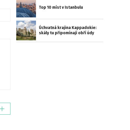
Top 10 míst v Istanbulu
Úchvatná krajina Kappadokie:
skály tu připomínají obří údy