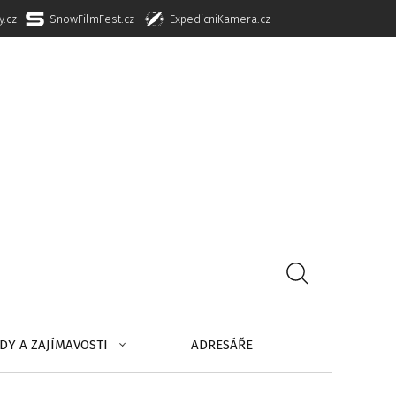
y.cz
SnowFilmFest.cz
ExpedicniKamera.cz
DY A ZAJÍMAVOSTI
ADRESÁŘE