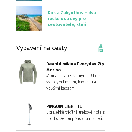
překvapivě malém
území
Kos a Zakynthos – dva
řecké ostrovy pro
cestovatele, kteří
chtějí něco jiného než
Krétu
Vybavení na cesty
Devold mikina Everyday Zip
Merino
Mikina na zip s volným střihem,
vysokým límcem, kapucou a
velkými kapsami.
PINGUIN LIGHT TL
Ultralehké třídílné trekové hole s
prodlouženou pěnovou rukojetí.