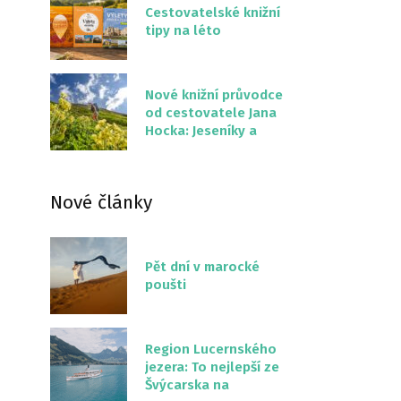
Cestovatelské knižní
tipy na léto
Nové knižní průvodce
od cestovatele Jana
Hocka: Jeseníky a
Severní stezka
Slovenskem
Nové články
Pět dní v marocké
poušti
Region Lucernského
jezera: To nejlepší ze
Švýcarska na