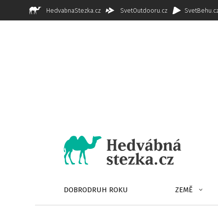
HedvabnaStezka.cz
SvetOutdooru.cz
SvetBehu.c
DOBRODRUH ROKU
ZEMĚ