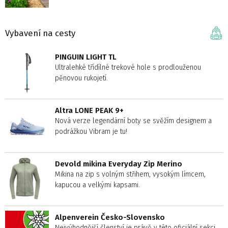
Vybavení na cesty
PINGUIN LIGHT TL
Ultralehké třídílné trekové hole s prodlouženou
pěnovou rukojetí.
Altra LONE PEAK 9+
Nová verze legendární boty se svěžím designem a
podrážkou Vibram je tu!
Devold mikina Everyday Zip Merino
Mikina na zip s volným střihem, vysokým límcem,
kapucou a velkými kapsami.
Alpenverein Česko-Slovensko
Nejvýhodnější členství je právě v této oficiální sekci