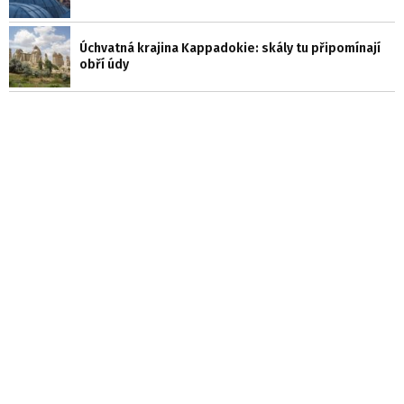
Úchvatná krajina Kappadokie: skály tu připomínají
obří údy