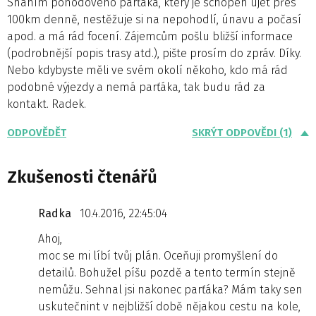
Sháním pohodového parťáka, který je schopen ujet přes
100km denně, nestěžuje si na nepohodlí, únavu a počasí
apod. a má rád focení. Zájemcům pošlu bližší informace
(podrobnější popis trasy atd.), pište prosím do zpráv. Díky.
Nebo kdybyste měli ve svém okolí někoho, kdo má rád
podobné výjezdy a nemá parťáka, tak budu rád za
kontakt. Radek.
ODPOVĚDĚT
SKRÝT ODPOVĚDI (1)
Zkušenosti čtenářů
Radka
10.4.2016, 22:45:04
Ahoj,
moc se mi líbí tvůj plán. Oceňuji promyšlení do
detailů. Bohužel píšu pozdě a tento termín stejně
nemůžu. Sehnal jsi nakonec parťáka? Mám taky sen
uskutečnint v nejbližší době nějakou cestu na kole,