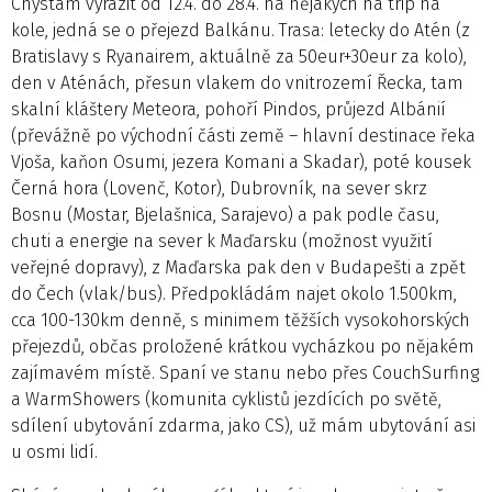
Chystám vyrazit od 12.4. do 28.4. na nějakých na trip na
kole, jedná se o přejezd Balkánu. Trasa: letecky do Atén (z
Bratislavy s Ryanairem, aktuálně za 50eur+30eur za kolo),
den v Aténách, přesun vlakem do vnitrozemí Řecka, tam
skalní kláštery Meteora, pohoří Pindos, průjezd Albánií
(převážně po východní části země – hlavní destinace řeka
Vjoša, kaňon Osumi, jezera Komani a Skadar), poté kousek
Černá hora (Lovenč, Kotor), Dubrovník, na sever skrz
Bosnu (Mostar, Bjelašnica, Sarajevo) a pak podle času,
chuti a energie na sever k Maďarsku (možnost využití
veřejné dopravy), z Maďarska pak den v Budapešti a zpět
do Čech (vlak/bus). Předpokládám najet okolo 1.500km,
cca 100-130km denně, s minimem těžších vysokohorských
přejezdů, občas proložené krátkou vycházkou po nějakém
zajímavém místě. Spaní ve stanu nebo přes CouchSurfing
a WarmShowers (komunita cyklistů jezdících po světě,
sdílení ubytování zdarma, jako CS), už mám ubytování asi
u osmi lidí.