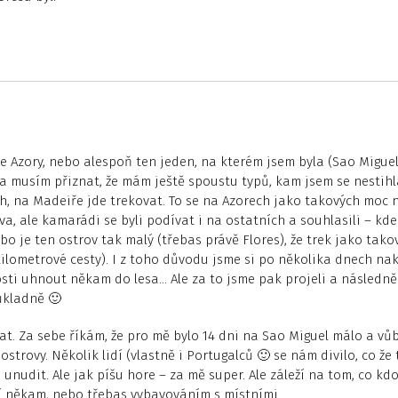
 Azory, nebo alespoň ten jeden, na kterém jsem byla (Sao Miguel
 a musím přiznat, že mám ještě spoustu typů, kam jsem se nestihl
h, na Madeiře jde trekovat. To se na Azorech jako takových moc 
, ale kamarádi se byli podívat i na ostatních a souhlasili – kde
o je ten ostrov tak malý (třebas právě Flores), že trek jako tako
ilometrové cesty). I z toho důvodu jsme si po několika dnech na
osti uhnout někam do lesa… Ale za to jsme pak projeli a následně
ůkladně 🙂
at. Za sebe říkám, že pro mě bylo 14 dni na Sao Miguel málo a vů
ostrovy. Několik lidí (vlastně i Portugalců 🙂 se nám divilo, co že
unudit. Ale jak píšu hore – za mě super. Ale záleží na tom, co kd
zí někam, nebo třebas vybavováním s místními.