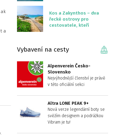
překvapivě malém
území
jak
Kos a Zakynthos – dva
řecké ostrovy pro
cestovatele, kteří
t a
chtějí něco jiného než
Krétu
Vybavení na cesty
Alpenverein Česko-
Slovensko
Nejvýhodnější členství je právě
v této oficiální sekci
Altra LONE PEAK 9+
Nová verze legendární boty se
svěžím designem a podrážkou
Vibram je tu!
.