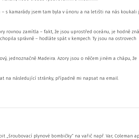
ů – s kamarády jsem tam byla v únoru a na letišti na nás koukali 
ory rovnou zamítla – fakt, že jsou uprostřed oceánu, je hodně zná
ochopila správně – hodláte spát v kempech. Ty jsou na ostrovech
kový, jednoznačně Madeira. Azory jsou o něčem jiném a chápu, že
at na následující stránky, případně mi napsat na email.
pit „šroubovací plynové bombičky“ na vařič např. Var, Coleman ap