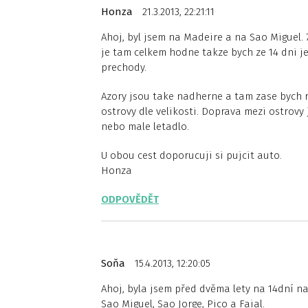
Honza
21.3.2013, 22:21:11
Ahoj, byl jsem na Madeire a na Sao Miguel.
je tam celkem hodne takze bych ze 14 dni je
prechody.
Azory jsou take nadherne a tam zase bych rek
ostrovy dle velikosti. Doprava mezi ostrovy 
nebo male letadlo.
U obou cest doporucuji si pujcit auto.
Honza
ODPOVĚDĚT
Soňa
15.4.2013, 12:20:05
Ahoj, byla jsem před dvěma lety na 14dní na
Sao Miguel, Sao Jorge, Pico a Faial.