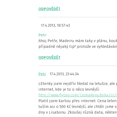
ODPOVĚDĚT
17.4.2013, 18:57:43
Petr:
Ahoj Petře, Madeiru mám taky v plánu, kouká
případně nějaký tip? protože ve vyhledávání
ODPOVĚDĚT
Petr
17.4.2013, 23:44:34
LEtenky jsem nejdřív hledal na letušce, ale
internet, kde je to o něco levnější:
http://www.flytap.com/CeskaRepublika/c
Platil jsem kartou přes internet. Cena lete
tuším asi o 500 Kč levnější, ale chtěli jsme
dny v Lisabonu. Zkoušej různá data, některé