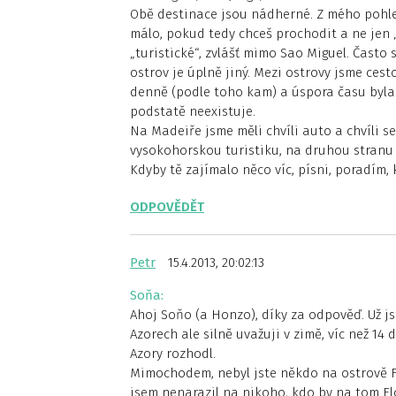
Obě destinace jsou nádherné. Z mého pohled
málo, pokud tedy chceš prochodit a ne jen 
„turistické“, zvlášť mimo Sao Miguel. Často 
ostrov je úplně jiný. Mezi ostrovy jsme cest
denně (podle toho kam) a úspora času byla 
podstatě neexistuje.
Na Madeiře jsme měli chvíli auto a chvíli se
vysokohorskou turistiku, na druhou stranu 
Kdyby tě zajímalo něco víc, písni, poradím,
ODPOVĚDĚT
Petr
15.4.2013, 20:02:13
Soňa:
Ahoj Soňo (a Honzo), díky za odpověď. Už j
Azorech ale silně uvažuji v zimě, víc než 1
Azory rozhodl.
Mimochodem, nebyl jste někdo na ostrově Fl
jsem nenarazil na nikoho, kdo by na tom Flo