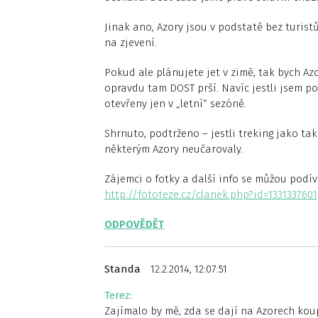
Jinak ano, Azory jsou v podstatě bez turist
na zjevení.
Pokud ale plánujete jet v zimě, tak bych Az
opravdu tam DOST prší. Navíc jestli jsem p
otevřeny jen v „letní“ sezóně.
Shrnuto, podtrženo – jestli treking jako ta
některým Azory neučarovaly.
Zájemci o fotky a další info se můžou podív
http://fototeze.cz/clanek.php?id=1331337601
ODPOVĚDĚT
Standa
12.2.2014, 12:07:51
Terez:
Zajímalo by mě, zda se dají na Azorech kou