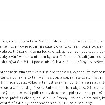
ý risk, co se počasí týká. My tam byli na přelomu září října a chyt
že jsem to nikdy předtím nezažila, v okamžiku jsem byla mokrá skr
 absolutně šanci. K tomu foukalo tak, že jsem se nedokázala udr
ubytování v soukromí, stan by to určitě nedal. Čekali jsme 3 dny
tohle bývá častěji – i podle místních a ztráta 3 dnů byla v našem
 propagační film azorské turistické centrály a vypadal, že rozhod
ěžko říct, jak je to tam v zimě s dopravou, i v létě to šlo myslím
uším nedá dostat vůbec. A ten ostrůvek je hodně malý a relativně
ro srovnání asi stejně velký Fail se dá autem objet za 2,5 hodiny 
celý den a to lezeš půlku cesty dokopce a půlku zkopce, protože 
třeba právě z Caldeiry na Faialu je úžasný – všude kolem moře, k
centrální skupiny…podobný pohled je i z Pica a Sao Jorge.