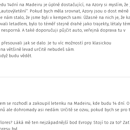
u 14dní na Madeiru je úplně dostačující, na Azory si myslím, že 
„autovýletění“. Pokud bych měla srovnat, Azory jsou o dost méně
se nám stalo, že jsme byli v kempech sami. Úžasné na nich je, že k
ovali letadlem, bylo to téměř stejně drahé jako trajekty, létaly té
nesporná. A také doporučuji půjčit auto, veřejná doprava tu v
 přesouvali jak se dalo. Je tu víc možností pro klasickou
na většině levad určitě nebudeš sám.
 když budu vědět.
sem se rozhodl a zakoupil letenku na Madeiru, kde budu 14 dní. O
4 dnů ale dohromady asi nedám. Určitě se ozvu, pokud bych se pro 
ores? Láká mě ten nejzápadnější bod Evropy. Stojí to za to? Za
resu byl.