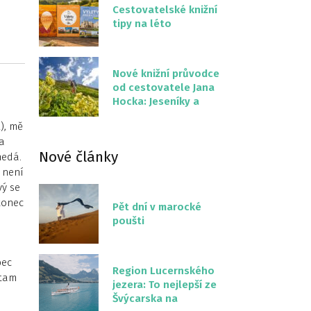
Cestovatelské knižní
tipy na léto
Nové knižní průvodce
od cestovatele Jana
Hocka: Jeseníky a
Severní stezka
), mě
Slovenskem
a
Nové články
nedá.
 není
vý se
konec
Pět dní v marocké
poušti
bec
Region Lucernského
 tam
jezera: To nejlepší ze
o
Švýcarska na