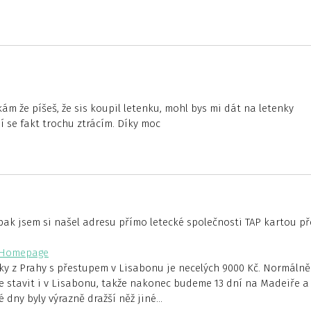
m že píšeš, že sis koupil letenku, mohl bys mi dát na letenky
 se fakt trochu ztrácím. Díky moc
 pak jsem si našel adresu přímo letecké společnosti TAP kartou př
s/Homepage
nky z Prahy s přestupem v Lisabonu je necelých 9000 Kč. Normálně
 se stavit i v Lisabonu, takže nakonec budeme 13 dní na Madeiře a
 dny byly výrazně dražší něž jiné…