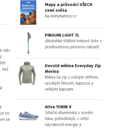
Mapy a průvodci VŠECH
zemí světa
Na KnihyNaHory.cz
PINGUIN LIGHT TL
Ultralehké třídílné trekové hole s
prodlouženou pěnovou rukojetí.
la nás
z
žet
Devold mikina Everyday Zip
, než
Merino
Mikina na zip s volným střihem,
vysokým límcem, kapucou a
ně
velkými kapsami.
a
Altra TORIN 9
Silniční objemovka v novém
je to
hávu, pohodlnější, s větší
am se
návratností energie a