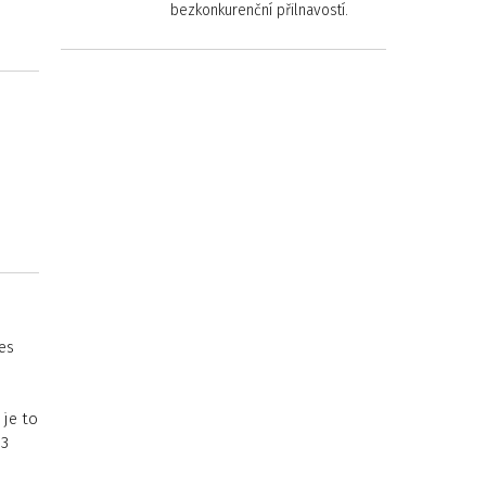
bezkonkurenční přilnavostí.
es
 je to
 3