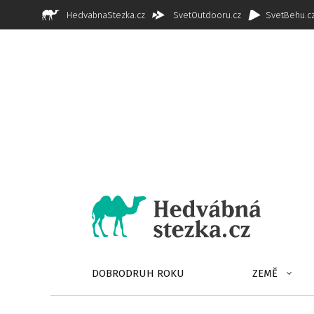
HedvabnaStezka.cz
SvetOutdooru.cz
SvetBehu.c
DOBRODRUH ROKU
ZEMĚ