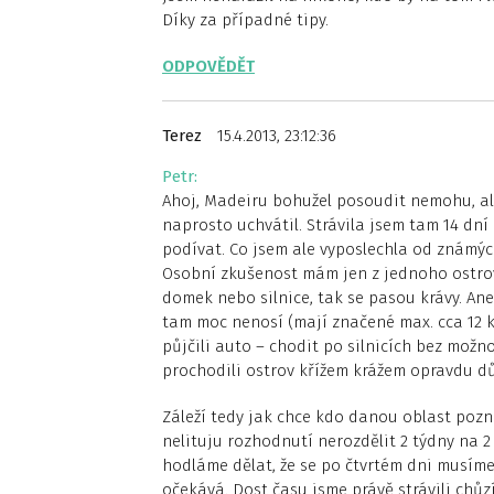
Díky za případné tipy.
ODPOVĚDĚT
Terez
15.4.2013, 23:12:36
Petr:
Ahoj, Madeiru bohužel posoudit nemohu, ale
naprosto uchvátil. Strávila jsem tam 14 dní
podívat. Co jsem ale vyposlechla od známýc
Osobní zkušenost mám jen z jednoho ostrova
domek nebo silnice, tak se pasou krávy. Aneb
tam moc nenosí (mají značené max. cca 12 k
půjčili auto – chodit po silnicích bez možn
prochodili ostrov křížem krážem opravdu d
Záleží tedy jak chce kdo danou oblast pozn
nelituju rozhodnutí nerozdělit 2 týdny na 2 
hodláme dělat, že se po čtvrtém dni musíme 
očekává. Dost času jsme právě strávili chů