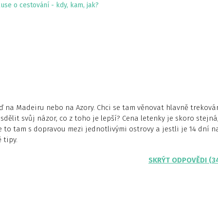
use o cestování - kdy, kam, jak?
uď na Madeiru nebo na Azory. Chci se tam věnovat hlavně trekován
ělit svůj názor, co z toho je lepší? Cena letenky je skoro stejná
 je to tam s dopravou mezi jednotlivými ostrovy a jestli je 14 dní n
 tipy.
SKRÝT ODPOVĚDI (3