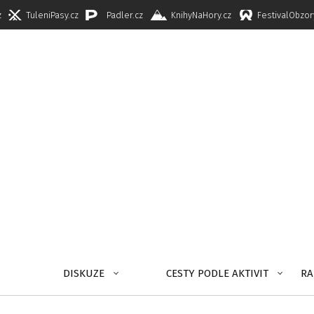
z
TuleniPasy.cz
Padler.cz
KnihyNaHory.cz
FestivalObzor
DISKUZE
CESTY PODLE AKTIVIT
RA