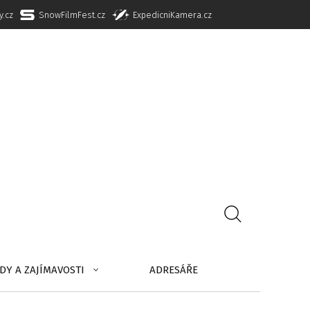
y.cz
SnowFilmFest.cz
ExpedicniKamera.cz
DY A ZAJÍMAVOSTI
ADRESÁŘE