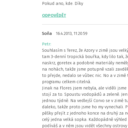
Pokud ano, kde. Díky
ODPOVĚDĚT
Soňa
16.4.2013, 11:20:59
Petr:
Souhlasím s Terez, že Azory v zimě jsou velk
tam 3-denní tropická bouřka, kdy lilo tak, 
naskrz, goretex a podobné materiály neměly
na nohách, takže jsme potupně vzali zavděk 
to přejde, nedalo se vůbec nic. No a v zimě 
programu celkem citelná.
Jinak na Flores jsem nebyla, ale viděli jsme
stojí za to. Spoustu vodopádů a zeleně. Jen t
jednou týdně. Na vedlejší Corvo se v zimě t
daleko, takže proto jsme ho my vynechali. P
pěšky přejít z jednoho konce na druhý za ne
celý jedna velká sopka. Každopádně výhled 
podíváš a v něm jsou vidět všechny ostrovy 