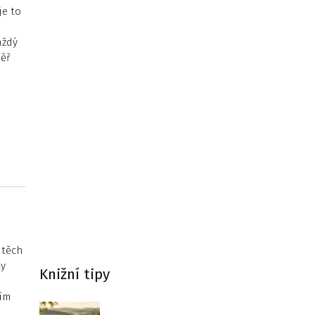
je to
aždý
měř
 těch
ty
Knižní tipy
tím