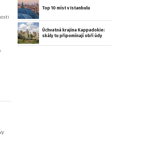
Top 10 míst v Istanbulu
nosti
Úchvatná krajina Kappadokie:
skály tu připomínají obří údy
)
vy: