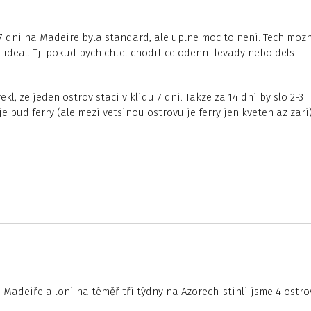
 7 dni na Madeire byla standard, ale uplne moc to neni. Tech moz
 ideal. Tj. pokud bych chtel chodit celodenni levady nebo delsi
l, ze jeden ostrov staci v klidu 7 dni. Takze za 14 dni by slo 2-3
je bud ferry (ale mezi vetsinou ostrovu je ferry jen kveten az zari
 Madeiře a loni na téměř tři týdny na Azorech-stihli jsme 4 ostro