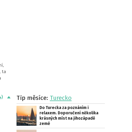
í,
, ta
a
Tip měsíce:
Turecko
4)
Do Turecka za poznáním i
relaxem. Doporučení několika
krásných míst na jihozápadě
země