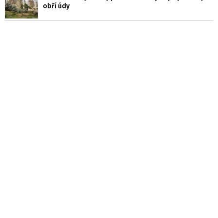
obří údy