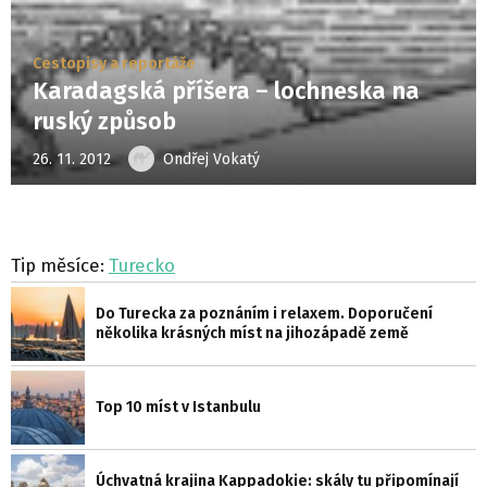
Cestopisy a reportáže
Karadagská příšera – lochneska na
ruský způsob
26. 11. 2012
Ondřej Vokatý
Tip měsíce:
Turecko
Do Turecka za poznáním i relaxem. Doporučení
několika krásných míst na jihozápadě země
Top 10 míst v Istanbulu
Úchvatná krajina Kappadokie: skály tu připomínají