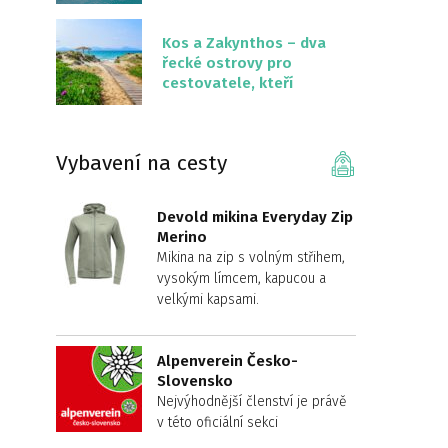
překvapivě malém
území
Kos a Zakynthos – dva
řecké ostrovy pro
cestovatele, kteří
chtějí něco jiného než
Krétu
Vybavení na cesty
Devold mikina Everyday Zip
Merino
Mikina na zip s volným střihem,
vysokým límcem, kapucou a
velkými kapsami.
Alpenverein Česko-
Slovensko
Nejvýhodnější členství je právě
v této oficiální sekci