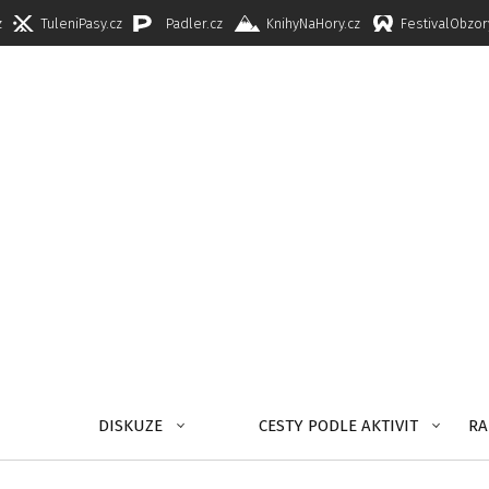
z
TuleniPasy.cz
Padler.cz
KnihyNaHory.cz
FestivalObzor
DISKUZE
CESTY PODLE AKTIVIT
RA