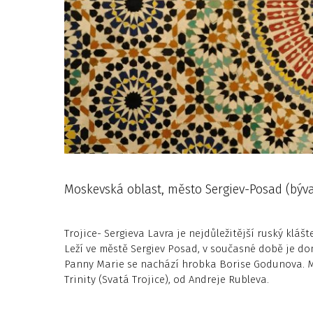
Moskevská oblast, město Sergiev-Posad (býva
Trojice- Sergieva Lavra je nejdůležitější ruský kláš
Leží ve městě Sergiev Posad, v současné době je d
Panny Marie se nachází hrobka Borise Godunova. Me
Trinity (Svatá Trojice), od Andreje Rubleva.