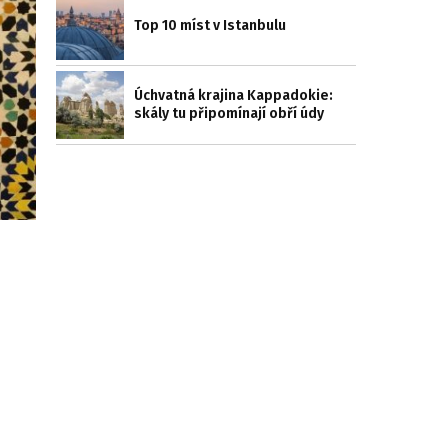
Top 10 míst v Istanbulu
Úchvatná krajina Kappadokie:
skály tu připomínají obří údy