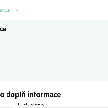
RMACE
ce
bo doplň informace
E-mail (nepovinné)