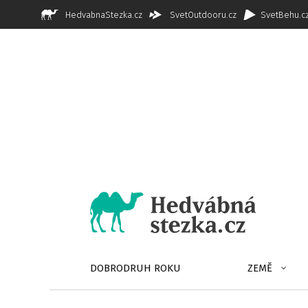
HedvabnaStezka.cz
SvetOutdooru.cz
SvetBehu.c
DOBRODRUH ROKU
ZEMĚ