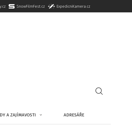
y.cz
SnowFilmFest.cz
ExpedicniKamera.cz
DY A ZAJÍMAVOSTI
ADRESÁŘE