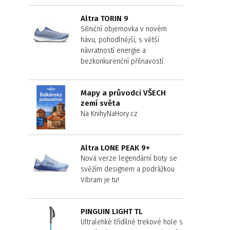
Altra TORIN 9
Silniční objemovka v novém
hávu, pohodlnější, s větší
návratností energie a
bezkonkurenční přilnavostí.
Mapy a průvodci VŠECH
zemí světa
Na KnihyNaHory.cz
Altra LONE PEAK 9+
Nová verze legendární boty se
svěžím designem a podrážkou
Vibram je tu!
PINGUIN LIGHT TL
Ultralehké třídílné trekové hole s