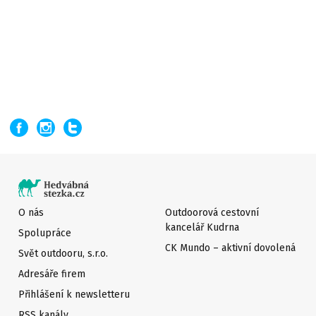
O nás
Outdoorová cestovní
kancelář Kudrna
Spolupráce
CK Mundo – aktivní dovolená
Svět outdooru, s.r.o.
Adresáře firem
Přihlášení k newsletteru
RSS kanály