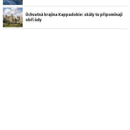
Úchvatná krajina Kappadokie: skály tu připomínají
obří údy