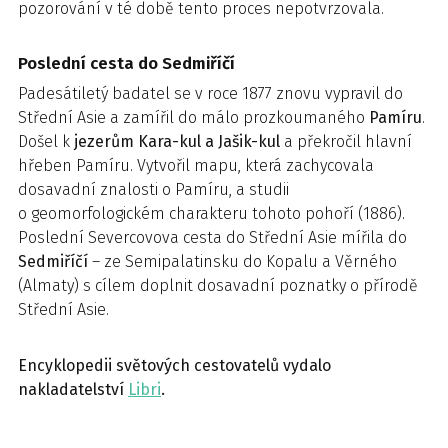
pozorování v té době tento proces nepotvrzovala.
Poslední cesta do Sedmiříčí
Padesátiletý badatel se v roce 1877 znovu vypravil do
Střední Asie a zamířil do málo prozkoumaného
Pamíru
.
Došel k
jezerům Kara-kul a Jašik-kul
a překročil hlavní
hřeben Pamíru. Vytvořil mapu, která zachycovala
dosavadní znalosti o Pamíru, a studii
o geomorfologickém charakteru tohoto pohoří (1886).
Poslední Severcovova cesta do Střední Asie mířila do
Sedmiříčí
– ze Semipalatinsku do Kopalu a Věrného
(Almaty) s cílem doplnit dosavadní poznatky o přírodě
Střední Asie.
Encyklopedii světových cestovatelů vydalo
nakladatelství
Libri
.