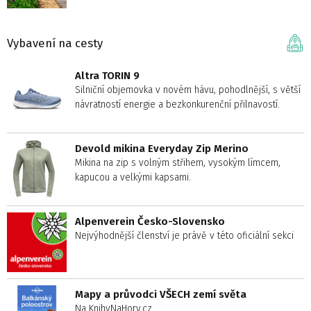
Vybavení na cesty
Altra TORIN 9
Silniční objemovka v novém hávu, pohodlnější, s větší
návratností energie a bezkonkurenční přilnavostí.
Devold mikina Everyday Zip Merino
Mikina na zip s volným střihem, vysokým límcem,
kapucou a velkými kapsami.
Alpenverein Česko-Slovensko
Nejvýhodnější členství je právě v této oficiální sekci
Mapy a průvodci VŠECH zemí světa
Na KnihyNaHory.cz