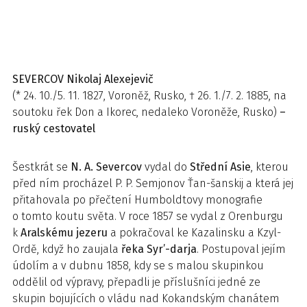
SEVERCOV
Nikolaj Alexejevič
(* 24. 10./5. 11. 1827, Voroněž, Rusko, † 26. 1./7. 2. 1885, na
soutoku řek Don a Ikorec, nedaleko Voroněže, Rusko)
–
ruský cestovatel
Šestkrát se
N. A. Severcov
vydal do
Střední Asie
, kterou
před ním procházel P. P. Semjonov Ťan-šanskij a která jej
přitahovala po přečtení Humboldtovy monografie
o tomto koutu světa. V roce 1857 se vydal z Orenburgu
k
Aralskému jezeru
a pokračoval ke Kazalinsku a Kzyl-
Ordě, když ho zaujala
řeka Syr’-darja
. Postupoval jejím
údolím a v dubnu 1858, kdy se s malou skupinkou
oddělil od výpravy, přepadli je příslušníci jedné ze
skupin bojujících o vládu nad Kokandským chanátem