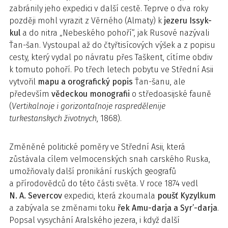
zabránily jeho expedici v další cestě. Teprve o dva roky
později mohl vyrazit z Věrného (Almaty) k
jezeru Issyk-
kul
a do nitra „Nebeského pohoří“, jak Rusové nazývali
Ťan-šan. Vystoupal až do čtyřtisícových výšek a z popisu
cesty, který vydal po návratu přes Taškent, cítíme obdiv
k tomuto pohoří. Po třech letech pobytu ve Střední Asii
vytvořil
mapu a orografický popis
Ťan-šanu, ale
především
vědeckou monografii
o středoasijské fauně
(
Vertikalnoje i gorizontaľnoje raspredělenije
turkestanskych životnych
, 1868).
Změněné politické poměry ve Střední Asii, která
zůstávala cílem velmocenských snah carského Ruska,
umožňovaly další pronikání ruských geografů
a přírodovědců do této části světa. V roce 1874 vedl
N. A. Severcov
expedici, která zkoumala
poušť Kyzylkum
a zabývala se změnami toku
řek Amu-darja a Syr’-darja
.
Popsal vysychání Aralského jezera, i když další