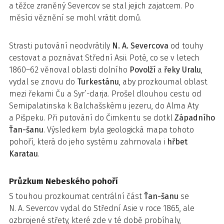
a těžce zraněný Severcov se stal jejich zajatcem. Po
měsíci věznění se mohl vrátit domů.
Strasti putování neodvrátily
N. A. Severcova
od touhy
cestovat a poznávat Střední Asii. Poté, co se v letech
1860–62 věnoval oblasti dolního
Povolží
a
řeky Uralu
,
vydal se znovu do
Turkestánu
, aby prozkoumal oblast
mezi řekami Ču a Syr’-darja. Prošel dlouhou cestu od
Semipalatinska k Balchašskému jezeru, do Alma Aty
a Piš­peku. Při putování do Čimkentu se dotkl
Západního
Ťan-šanu
. Výsledkem byla geologická mapa tohoto
pohoří, která do jeho systému zahrnovala i
hřbet
Karatau
.
Průzkum Nebeského pohoří
S touhou prozkoumat centrální část
Ťan-šanu
se
N. A. Severcov vydal do Střední Asie v roce 1865, ale
ozbrojené střety, které zde v té době probíhaly,