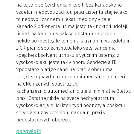
na to,co pise Cerchenka,nikde ti bez kanadskeho
vzdelani nedovoli zadnou praci aistenta stejne,jako
to nedovoli zadnemu lekari mediciny v cele
Kanade.S odrenyma usima jeste tak nekteri udelaji
ridicak na kamion a pak se dostanou k jezdeni
nekde po meste,ale to nema s uznanim vs.vzdelani
z CR pranic spolecnyho.Daleko vetsi sance ma
kdejakej absolvent ucnaku s vyucnim listem,a z
vysokoskolaku jeste tak v oboru Geodezie a IT.
Vpodstate plati,ze sanci na praci v oboru maji
lide,kteri opravdu uz neco umi..mechanici,obrabeci
na CNC rizenych soustruzich,
kuchari,reznici.automechanici,ale s minimalne 3letou
praxi. Ostatne,nikde na svete nechybi statum
vysokoskolaci,ale lidi,kteri tvori hodnoty a poskytuji
servis a sluzby vetsinou manualni praci v
nedostatkovych oborech.
ODPOVĚDĚT