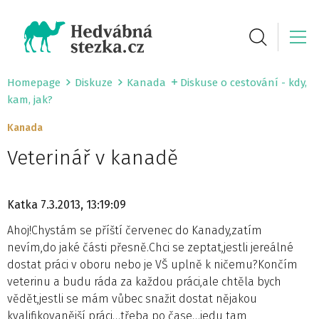
Homepage
Diskuze
Kanada
Diskuse o cestování - kdy,
kam, jak?
Kanada
Veterinář v kanadě
Katka
7.3.2013, 13:19:09
Ahoj!Chystám se příští červenec do Kanady,zatím
nevím,do jaké části přesně.Chci se zeptat,jestli jereálné
dostat práci v oboru nebo je VŠ uplně k ničemu?Končím
veterinu a budu ráda za každou práci,ale chtěla bych
vědět,jestli se mám vůbec snažit dostat nějakou
kvalifikovanější práci…třeba po čase…jedu tam