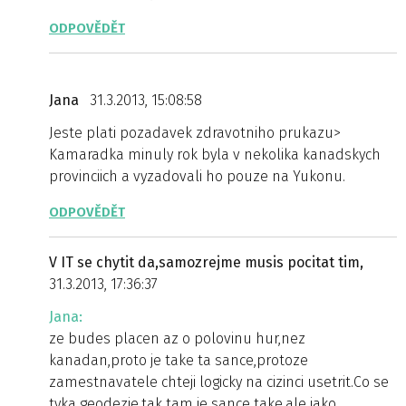
ODPOVĚDĚT
Jana
31.3.2013, 15:08:58
Jeste plati pozadavek zdravotniho prukazu>
Kamaradka minuly rok byla v nekolika kanadskych
provinciich a vyzadovali ho pouze na Yukonu.
ODPOVĚDĚT
V IT se chytit da,samozrejme musis pocitat tim,
31.3.2013, 17:36:37
Jana:
ze budes placen az o polovinu hur,nez
kanadan,proto je take ta sance,protoze
zamestnavatele chteji logicky na cizinci usetrit.Co se
tyka geodezie,tak tam je sance take,ale jako