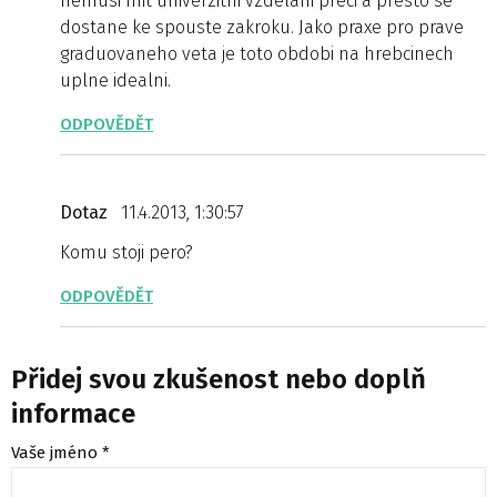
nemusi mit univerzitni vzdelani preci a presto se
dostane ke spouste zakroku. Jako praxe pro prave
graduovaneho veta je toto obdobi na hrebcinech
uplne idealni.
ODPOVĚDĚT
Dotaz
11.4.2013, 1:30:57
Komu stoji pero?
ODPOVĚDĚT
Přidej svou zkušenost nebo doplň
informace
Vaše jméno *