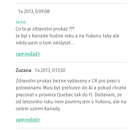
1.4.2013, 0:09:08
Jana:
Co to je zdravotni prukaz ???
Ja byl v Kanade hodne roku a na Yukonu taky ale
nikdy jsem o tom neslysel….
ODPOVĚDĚT
Zuzana
1.4.2013, 0:13:50
Zdravotni prukaz bezne vydavany v CR pro praci s
potravinami. Musi byt prelozen do AJ a pokud chcete
pracovat v provincii Quebec tak do FJ. Dodavam, ze
od letosniho roku neni povinny jem v Yukonu, ale na
celem uzemi Kanady.
ODPOVĚDĚT