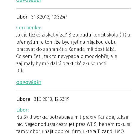
ODPOVĚDĚT
Libor
31.3.2013, 10:32:47
Cerchenka:
Jak je těžké získat víza? Brzo budu končit školu (IT) a
přemýšlím o tom, že bych jel na nějakou dobu
pracovat do zahraničí a Kanada mě dost láká.
Co sem četl, tak to nevypadalo moc dobře, ale
zajímaly by mě další praktické zkušenosti.
Dík.
ODPOVĚDĚT
Libore
31.3.2013, 12:53:19
Libor:
Na Skill workra potrebujes mit praxi v Kanade, takze
nic. Nejjednodussi cesta jet pres WHS, behem roku si
tam v oboru najit dobrou firmu ktera Ti zaridi LMO.