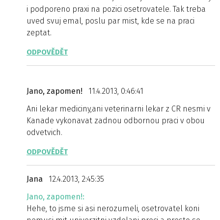
i podporeno praxi na pozici osetrovatele. Tak treba
uved svuj emal, poslu par mist, kde se na praci
zeptat.
ODPOVĚDĚT
Jano, zapomen!
11.4.2013, 0:46:41
Ani lekar mediciny,ani veterinarni lekar z CR nesmi v
Kanade vykonavat zadnou odbornou praci v obou
odvetvich.
ODPOVĚDĚT
Jana
12.4.2013, 2:45:35
Jano, zapomen!:
Hehe, to jsme si asi nerozumeli, osetrovatel koni