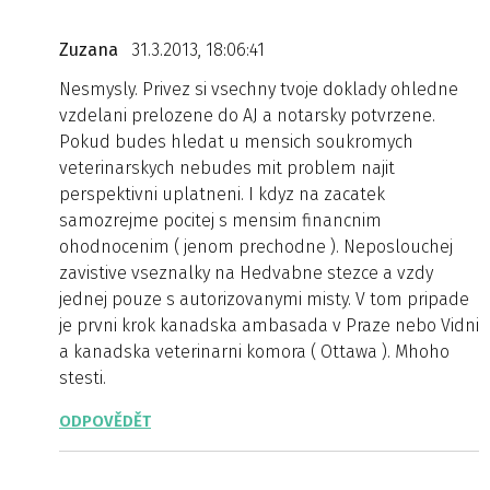
Zuzana
31.3.2013, 18:06:41
Nesmysly. Privez si vsechny tvoje doklady ohledne
vzdelani prelozene do AJ a notarsky potvrzene.
Pokud budes hledat u mensich soukromych
veterinarskych nebudes mit problem najit
perspektivni uplatneni. I kdyz na zacatek
samozrejme pocitej s mensim financnim
ohodnocenim ( jenom prechodne ). Neposlouchej
zavistive vseznalky na Hedvabne stezce a vzdy
jednej pouze s autorizovanymi misty. V tom pripade
je prvni krok kanadska ambasada v Praze nebo Vidni
a kanadska veterinarni komora ( Ottawa ). Mhoho
stesti.
ODPOVĚDĚT