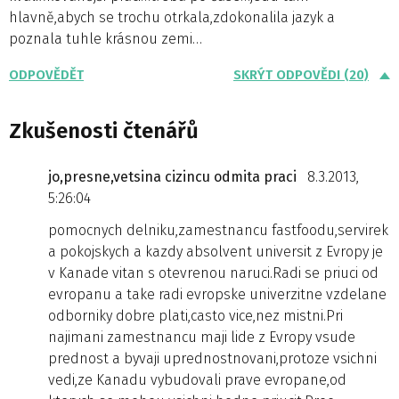
hlavně,abych se trochu otrkala,zdokonalila jazyk a
poznala tuhle krásnou zemi…
ODPOVĚDĚT
SKRÝT ODPOVĚDI (20)
Zkušenosti čtenářů
jo,presne,vetsina cizincu odmita praci
8.3.2013,
5:26:04
pomocnych delniku,zamestnancu fastfoodu,servirek
a pokojskych a kazdy absolvent universit z Evropy je
v Kanade vitan s otevrenou naruci.Radi se priuci od
evropanu a take radi evropske univerzitne vzdelane
odborniky dobre plati,casto vice,nez mistni.Pri
najimani zamestnancu maji lide z Evropy vsude
prednost a byvaji uprednostnovani,protoze vsichni
vedi,ze Kanadu vybudovali prave evropane,od