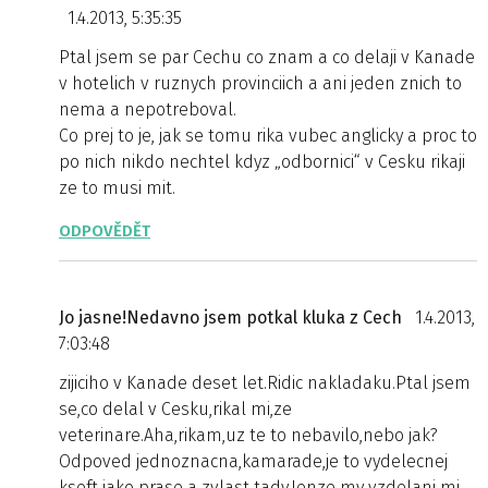
1.4.2013, 5:35:35
Ptal jsem se par Cechu co znam a co delaji v Kanade
v hotelich v ruznych provinciich a ani jeden znich to
nema a nepotreboval.
Co prej to je, jak se tomu rika vubec anglicky a proc to
po nich nikdo nechtel kdyz „odbornici“ v Cesku rikaji
ze to musi mit.
ODPOVĚDĚT
Jo jasne!Nedavno jsem potkal kluka z Cech
1.4.2013,
7:03:48
zijiciho v Kanade deset let.Ridic nakladaku.Ptal jsem
se,co delal v Cesku,rikal mi,ze
veterinare.Aha,rikam,uz te to nebavilo,nebo jak?
Odpoved jednoznacna,kamarade,je to vydelecnej
kseft jako prase a zvlast tady.Jenze my vzdelani mi