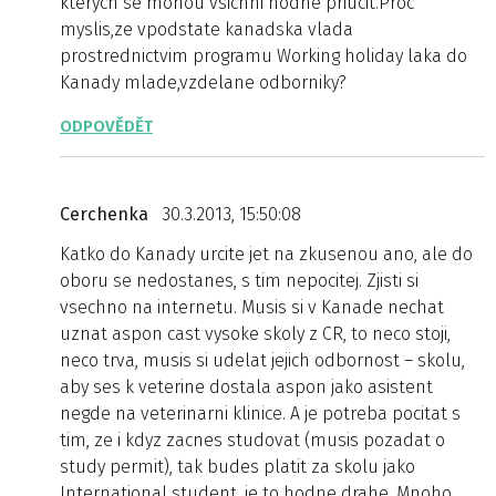
kterych se mohou vsichni hodne priucit.Proc
myslis,ze vpodstate kanadska vlada
prostrednictvim programu Working holiday laka do
Kanady mlade,vzdelane odborniky?
ODPOVĚDĚT
Cerchenka
30.3.2013, 15:50:08
Katko do Kanady urcite jet na zkusenou ano, ale do
oboru se nedostanes, s tim nepocitej. Zjisti si
vsechno na internetu. Musis si v Kanade nechat
uznat aspon cast vysoke skoly z CR, to neco stoji,
neco trva, musis si udelat jejich odbornost – skolu,
aby ses k veterine dostala aspon jako asistent
negde na veterinarni klinice. A je potreba pocitat s
tim, ze i kdyz zacnes studovat (musis pozadat o
study permit), tak budes platit za skolu jako
International student, je to hodne drahe. Mnoho