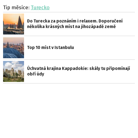
Tip měsíce:
Turecko
Do Turecka za poznáním i relaxem. Doporučení
několika krásných míst na jihozápadě země
Top 10 míst v Istanbulu
Úchvatná krajina Kappadokie: skály tu připomínají
obří údy