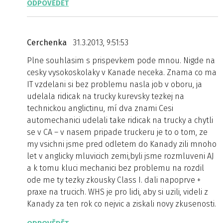
ODPOVĚDĚT
Cerchenka
31.3.2013, 9:51:53
Plne souhlasim s prispevkem pode mnou. Nigde na
cesky vysokoskolaky v Kanade neceka. Znama co ma
IT vzdelani si bez problemu nasla job v oboru, ja
udelala ridicak na trucky kurevsky tezkej na
technickou anglictinu, mí dva znami Cesi
automechanici udelali take ridicak na trucky a chytli
se v CA – v nasem pripade truckeru je to o tom, ze
my vsichni jsme pred odletem do Kanady zili mnoho
let v anglicky mluvicich zemi,byli jsme rozmluveni AJ
a k tomu kluci mechanici bez problemu na rozdil
ode me ty tezky zkousky Class I. dali napoprve +
praxe na trucich. WHS je pro lidi, aby si uzili, videli z
Kanady za ten rok co nejvic a ziskali novy zkusenosti.