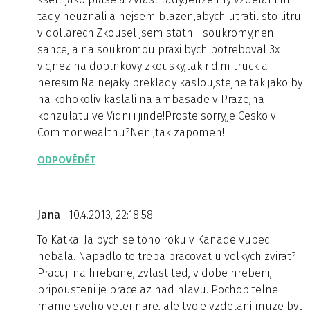
tady neuznali a nejsem blazen,abych utratil sto litru
v dollarech.Zkousel jsem statni i soukromy,neni
sance, a na soukromou praxi bych potreboval 3x
vic,nez na doplnkovy zkousky,tak ridim truck a
neresim.Na nejaky preklady kaslou,stejne tak jako by
na kohokoliv kaslali na ambasade v Praze,na
konzulatu ve Vidni i jinde!Proste sorry,je Cesko v
Commonwealthu?Neni,tak zapomen!
ODPOVĚDĚT
Jana
10.4.2013, 22:18:58
To Katka: Ja bych se toho roku v Kanade vubec
nebala. Napadlo te treba pracovat u velkych zvirat?
Pracuji na hrebcine, zvlast ted, v dobe hrebeni,
pripousteni je prace az nad hlavu. Pochopitelne
mame sveho veterinare, ale tvoje vzdelani muze byt