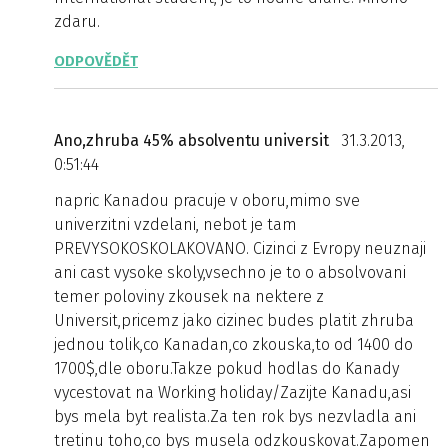
zdaru.
ODPOVĚDĚT
Ano,zhruba 45% absolventu universit
31.3.2013,
0:51:44
napric Kanadou pracuje v oboru,mimo sve
univerzitni vzdelani, nebot je tam
PREVYSOKOSKOLAKOVANO. Cizinci z Evropy neuznaji
ani cast vysoke skoly,vsechno je to o absolvovani
temer poloviny zkousek na nektere z
Universit,pricemz jako cizinec budes platit zhruba
jednou tolik,co Kanadan,co zkouska,to od 1400 do
1700$,dle oboru.Takze pokud hodlas do Kanady
vycestovat na Working holiday/Zazijte Kanadu,asi
bys mela byt realista.Za ten rok bys nezvladla ani
tretinu toho,co bys musela odzkouskovat.Zapomen