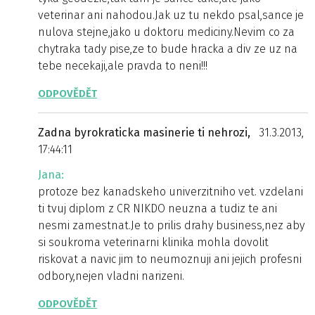
veterinar ani nahodou.Jak uz tu nekdo psal,sance je
nulova stejne,jako u doktoru mediciny.Nevim co za
chytraka tady pise,ze to bude hracka a div ze uz na
tebe necekaji,ale pravda to neni!!!
ODPOVĚDĚT
Zadna byrokraticka masinerie ti nehrozi,
31.3.2013,
17:44:11
Jana:
protoze bez kanadskeho univerzitniho vet. vzdelani
ti tvuj diplom z CR NIKDO neuzna a tudiz te ani
nesmi zamestnat.Je to prilis drahy business,nez aby
si soukroma veterinarni klinika mohla dovolit
riskovat a navic jim to neumoznuji ani jejich profesni
odbory,nejen vladni narizeni.
ODPOVĚDĚT