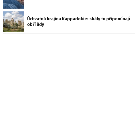
Úchvatná krajina Kappadokie: skály tu připomínají
obří údy