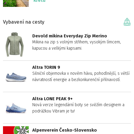
Krétu
Vybavení na cesty
Devold mikina Everyday Zip Merino
Mikina na zip s volným střihem, vysokým límcem,
kapucou a velkými kapsami.
Altra TORIN 9
Silniční objemovka v novém hávu, pohodlnější, s větší
návratností energie a bezkonkurenční přilnavostí.
Altra LONE PEAK 9+
Nová verze legendární boty se svěžím designem a
podrážkou Vibram je tu!
Alpenverein Česko-Slovensko