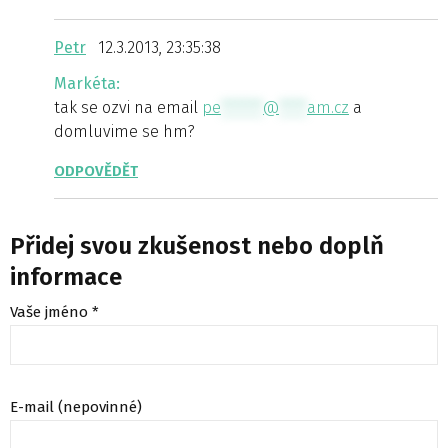
Petr
12.3.2013, 23:35:38
Markéta:
tak se ozvi na email
pe
******
@
****
am.cz
a
domluvime se hm?
ODPOVĚDĚT
Přidej svou zkušenost nebo doplň
informace
Vaše jméno *
E-mail (nepovinné)