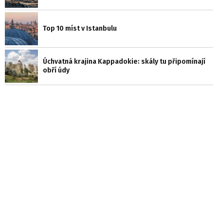
Top 10 míst v Istanbulu
Úchvatná krajina Kappadokie: skály tu připomínají
obří údy