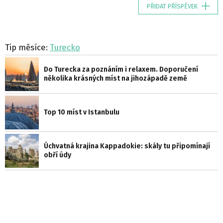
PŘIDAT PŘÍSPĚVEK
Tip měsíce:
Turecko
Do Turecka za poznáním i relaxem. Doporučení
několika krásných míst na jihozápadě země
Top 10 míst v Istanbulu
Úchvatná krajina Kappadokie: skály tu připomínají
obří údy