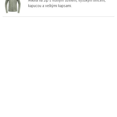
Mikina na zip s volným střihem, vysokým límcem,
kapucou a velkými kapsami.