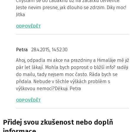
Chystam se do Ladakhu uz na zacatku cervence.
Jeste nevim presne, jak dlouho se zdrzim. Diky moc!
Jitka
ODPOVĚDĚT
Petra
28.4.2015, 14:52:30
Ahoj, odpadla mi akce na prazdniny a Himaláje mě již
pár let lákají. Mohla bych poprosit o bližší info? raději
do mailu, tady nejsem moc často. Ráda bych se
přidala. Nebude v těchle výškách problém s
výškovou nemocí?Děkuji. Petra
ODPOVĚDĚT
Přidej svou zkušenost nebo doplň
informace