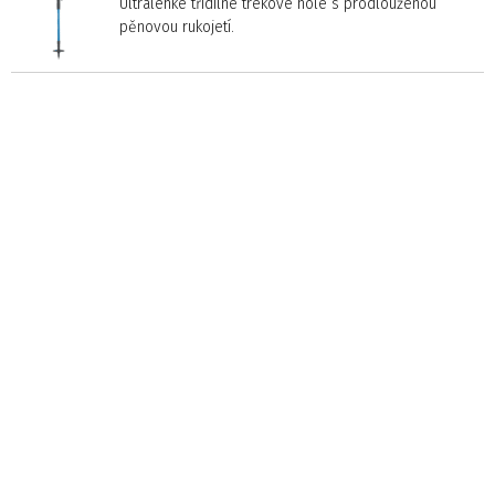
Ultralehké třídílné trekové hole s prodlouženou
pěnovou rukojetí.