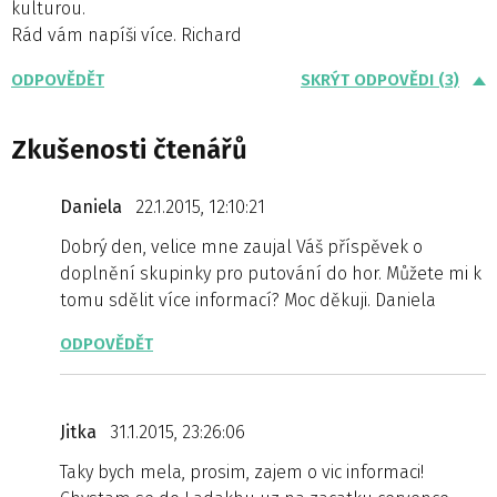
kulturou.
Rád vám napíši více. Richard
ODPOVĚDĚT
SKRÝT ODPOVĚDI (3)
Zkušenosti čtenářů
Daniela
22.1.2015, 12:10:21
Dobrý den, velice mne zaujal Váš příspěvek o
doplnění skupinky pro putování do hor. Můžete mi k
tomu sdělit více informací? Moc děkuji. Daniela
ODPOVĚDĚT
Jitka
31.1.2015, 23:26:06
Taky bych mela, prosim, zajem o vic informaci!