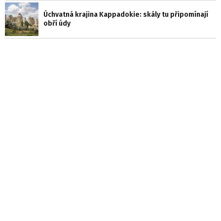
Úchvatná krajina Kappadokie: skály tu připomínají
obří údy