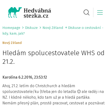
Homepage
Diskuze
Nový Zéland
Diskuse o cestování -
kdy, kam, jak?
Nový Zéland
Hledám spolucestovatele WHS od
21.2.
Karolína
6.2.2016, 23:53:12
Ahoj, 21.2. letím do Christchurch a hledám
spolucestovatele/ku (třeba jen do letadla 🙂 ale raděj i na
NZ. I klidně někoho, kdo tam už je a hledá parťáka.
Nemám přesný plán, prostě pracovat, cestovat a poznávat