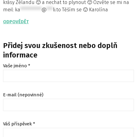
krásy Zélandu 🙂 a nechat to plynout 🙂 Ozvěte se mi na
meil:
ka
**********
@
***
li.to
Těším se 🙂 Karolína
ODPOVĚDĚT
Přidej svou zkušenost nebo doplň
informace
Vaše jméno *
E-mail (nepovinné)
Váš příspěvek *