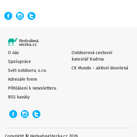
O nás
Outdoorová cestovní
kancelář Kudrna
Spolupráce
CK Mundo – aktivní dovolená
Svět outdooru, s.r.o.
Adresáře firem
Přihlášení k newsletteru
RSS kanály
Copyright © HedvabnaStezka.cz 2026