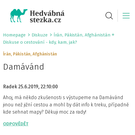
Homepage
Diskuze
Írán, Pákistán, Afghánistán
Diskuse o cestování - kdy, kam, jak?
Írán, Pákistán, Afghánistán
Damávánd
Radek
25.6.2019, 22:10:00
Ahoj, má někdo zkušenosti s výstupeme na Damávánd
jinou než jižní cestou a mohl by dát info k treku, případně
kde sehnat mapy? Děkuji moc za rady!
ODPOVĚDĚT