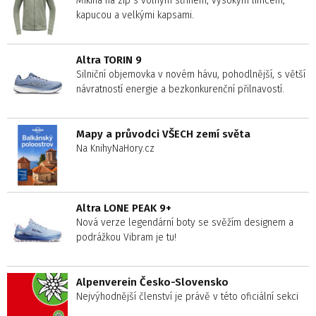
Mikina na zip s volným střihem, vysokým límcem,
kapucou a velkými kapsami.
Altra TORIN 9
Silniční objemovka v novém hávu, pohodlnější, s větší
návratností energie a bezkonkurenční přilnavostí.
Mapy a průvodci VŠECH zemí světa
Na KnihyNaHory.cz
Altra LONE PEAK 9+
Nová verze legendární boty se svěžím designem a
podrážkou Vibram je tu!
Alpenverein Česko-Slovensko
Nejvýhodnější členství je právě v této oficiální sekci