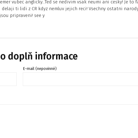
emer vubec anglicky…Ted se nedivim vsak neumi ani cesky! Je to f
delaji ti lidi z CR kdyz nemluv jejich reci! Vsechny ostatni narod
sou pripraveni! see y
bo doplň informace
E-mail (nepovinné)