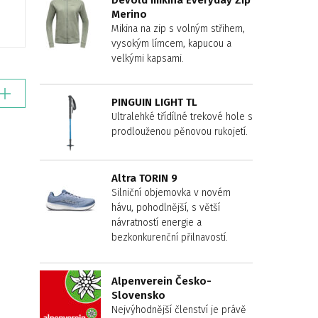
Devold mikina Everyday Zip
Merino
Mikina na zip s volným střihem,
vysokým límcem, kapucou a
velkými kapsami.
PINGUIN LIGHT TL
Ultralehké třídílné trekové hole s
prodlouženou pěnovou rukojetí.
Altra TORIN 9
Silniční objemovka v novém
hávu, pohodlnější, s větší
návratností energie a
bezkonkurenční přilnavostí.
Alpenverein Česko-
Slovensko
Nejvýhodnější členství je právě