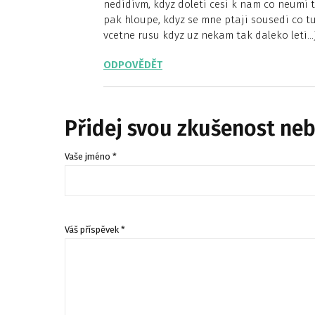
nedidivm, kdyz doleti cesi k nam co neumi t
pak hloupe, kdyz se mne ptaji sousedi co tu 
vcetne rusu kdyz uz nekam tak daleko leti…j
ODPOVĚDĚT
Přidej svou zkušenost ne
Vaše jméno *
Váš příspěvek *