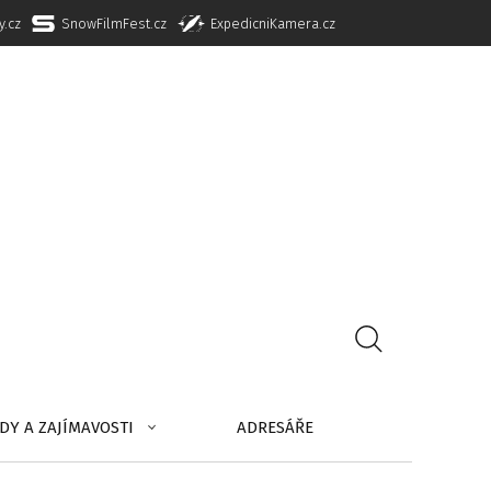
y.cz
SnowFilmFest.cz
ExpedicniKamera.cz
DY A ZAJÍMAVOSTI
ADRESÁŘE