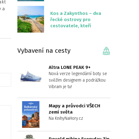
překvapivě malém
akt
území
y a
Kos a Zakynthos – dva
řecké ostrovy pro
cestovatele, kteří
chtějí něco jiného než
Krétu
Vybavení na cesty
Altra LONE PEAK 9+
Nová verze legendární boty se
svěžím designem a podrážkou
Vibram je tu!
Mapy a průvodci VŠECH
zemí světa
Na KnihyNaHory.cz