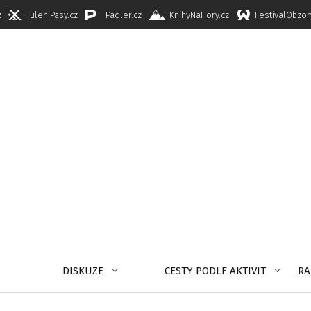
z
TuleniPasy.cz
Padler.cz
KnihyNaHory.cz
FestivalObzor
DISKUZE
CESTY PODLE AKTIVIT
RA