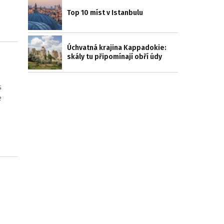
Top 10 míst v Istanbulu
Úchvatná krajina Kappadokie:
skály tu připomínají obří údy
s
e