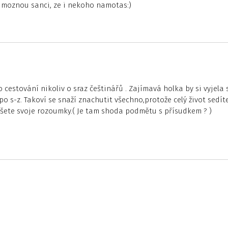
 moznou sanci, ze i nekoho namotas:)
cestování nikoliv o sraz češtinářů . Zajímavá holka by si vyjela 
 s-z. Takoví se snaží znachutit všechno,protože celý život sedít
íšete svoje rozoumky.( Je tam shoda podmětu s přísudkem ? )