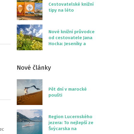
Cestovatelské knižní
tipy na léto
Nové knižní průvodce
od cestovatele Jana
Hocka: Jeseníky a
Severní stezka
Slovenskem
Nové články
Pět dní v marocké
poušti
Region Lucernského
jezera: To nejlepší ze
Švýcarska na
ec