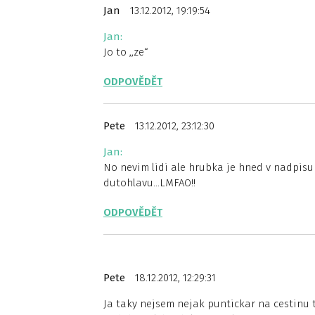
Jan
13.12.2012, 19:19:54
Jan:
Jo to ,,ze“
ODPOVĚDĚT
Pete
13.12.2012, 23:12:30
Jan:
No nevim lidi ale hrubka je hned v nadpisu 
dutohlavu…LMFAO!!
ODPOVĚDĚT
Pete
18.12.2012, 12:29:31
Ja taky nejsem nejak puntickar na cestinu t