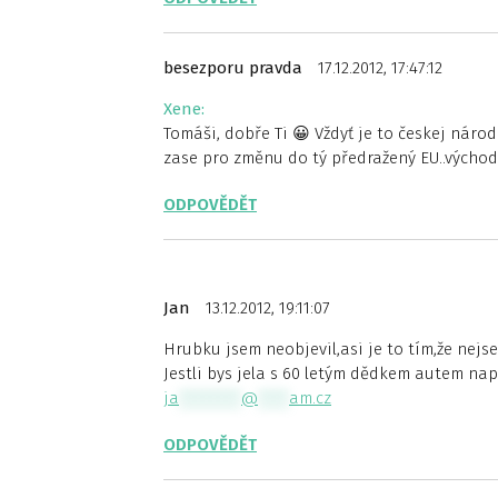
besezporu pravda
17.12.2012, 17:47:12
Xene:
Tomáši, dobře Ti 😀 Vždyť je to českej národ
zase pro změnu do tý předražený EU..východ 
ODPOVĚDĚT
Jan
13.12.2012, 19:11:07
Hrubku jsem neobjevil,asi je to tím,že nejs
Jestli bys jela s 60 letým dědkem autem nap
ja
********
@
****
am.cz
ODPOVĚDĚT