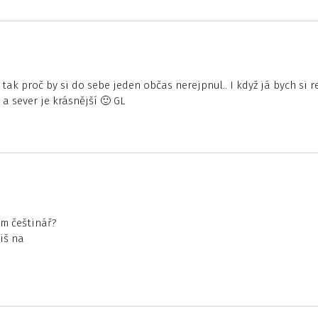
 tak proč by si do sebe jeden občas nerejpnul.. I když já bych si r
a sever je krásnější 🙂 GL
em češtinář?
iš na