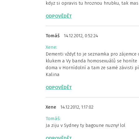
kdyz si opravis tu hroznou hrubku, tak mas
ODPOVĚDĚT
Tomáš
14.12.2012, 0:52:24
Xene:
Dementi vždyť to je seznamka pro zájemce o 
klukem a Vy banda homosexuálů se honíte po
doma v Hornídolní a tam ze samé závisti p
Kalina
ODPOVĚDĚT
Xene
14.12.2012, 1:17:02
Tomáš:
Ja ziju v Sydney ty bagoune nuzny! lol
ODPOVĚDĚT