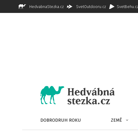
HedvabnaStezka.cz
SvetOutdooru.cz
SvetBehu.c
DOBRODRUH ROKU
ZEMĚ