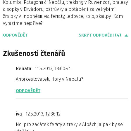
Kolumbii, Patagonii či Nepálu, trekking v Ruwenzori, pralesy
a sopky v Ekvádoru, ostrůvky a potápění za velrybími
žraloky v Indonésii, via ferraty, ledovce, kolo, skialpy.. Kam
vyrazíme nejdříve?
ODPOVĚDĚT
SKRÝT ODPOVĚDI (4)
Zkušenosti čtenářů
Renata
11.5.2013, 18:00:44
Ahoj cestovateli. Hory v Nepalu?
ODPOVĚDĚT
iva
12.5.2013, 12:36:12
No, pro začátek feraty a treky v Alpách, a pak by se