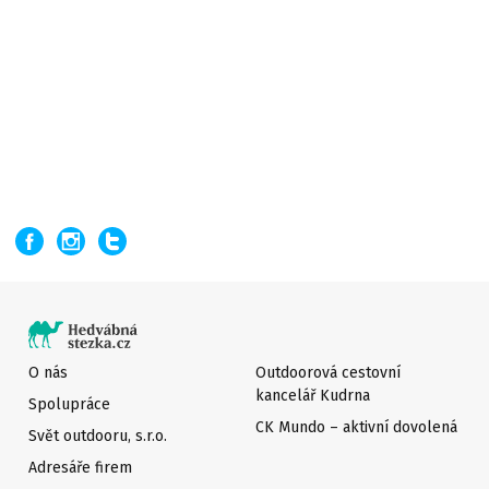
O nás
Outdoorová cestovní
kancelář Kudrna
Spolupráce
CK Mundo – aktivní dovolená
Svět outdooru, s.r.o.
Adresáře firem