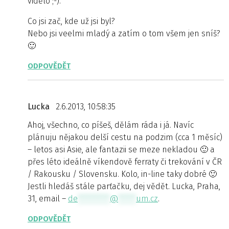
vidělo ;-).
Co jsi zač, kde už jsi byl?
Nebo jsi veelmi mladý a zatím o tom všem jen sníš?
🙂
ODPOVĚDĚT
Lucka
2.6.2013, 10:58:35
Ahoj, všechno, co píšeš, dělám ráda i já. Navíc
plánuju nějakou delší cestu na podzim (cca 1 měsíc)
– letos asi Asie, ale fantazii se meze nekladou 🙂 a
přes léto ideálně víkendově ferraty či trekování v ČR
/ Rakousku / Slovensku. Kolo, in-line taky dobré 🙂
Jestli hledáš stále parťačku, dej vědět. Lucka, Praha,
31, email –
de
*********
@
*****
um.cz
.
ODPOVĚDĚT