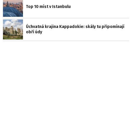
Top 10 míst v Istanbulu
Úchvatná krajina Kappadokie: skály tu připomínají
obří údy