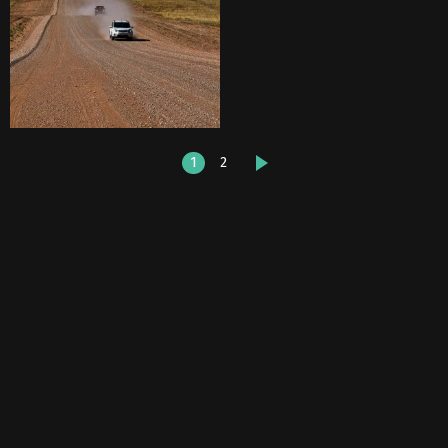
1
2
DALŠÍ