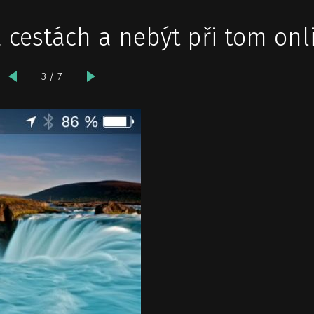
na cestách a nebýt při tom onl
3 / 7