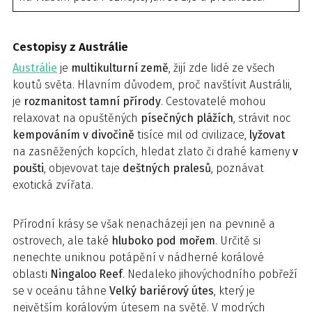
Cestopisy z Austrálie
Austrálie
je
multikulturní země
, žijí zde lidé ze všech
koutů světa. Hlavním důvodem, proč navštívit Austrálii,
je
rozmanitost tamní přírody
. Cestovatelé mohou
relaxovat na opuštěných
písečných plážích
, strávit noc
kempováním v divočině
tisíce mil od civilizace,
lyžovat
na zasněžených kopcích, hledat zlato či drahé kameny
v
poušti
, objevovat taje
deštných pralesů
, poznávat
exotická zvířata.
Přírodní krásy se však nenacházejí jen na pevnině a
ostrovech, ale také
hluboko pod mořem
. Určitě si
nenechte uniknou potápění v nádherné korálové
oblasti
Ningaloo Reef
. Nedaleko jihovýchodního pobřeží
se v oceánu táhne
Velký bariérový útes
, který je
největším korálovým útesem na světě. V modrých