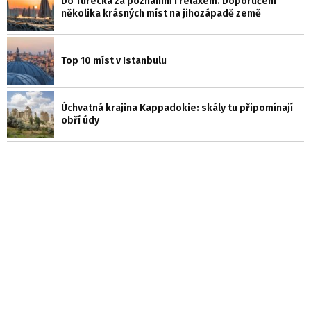
Do Turecka za poznáním i relaxem. Doporučení
několika krásných míst na jihozápadě země
Top 10 míst v Istanbulu
Úchvatná krajina Kappadokie: skály tu připomínají
obří údy