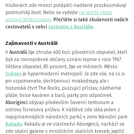
hlubinách zde mnozí potápěči nadšeně prozkoumávají
podmořský život. Nebo se vydejte
na jachtě okolo
ostrovů Whitsundays
.
Přečtěte si také zkušenosti našich
cestovatelů v sekci
cestopisy z Austrálie
.
Zajímavosti v Austrálii
V
Austrálii
žije zhruba 400 tisíc původních obyvatel, kteří
byli za rovnoprávné občany uznáni teprve v roce 1967.
Většina obyvatel, 85 procent, žije ve městech. Město
Sydney
je hypermoderní metropolí. Je zde vše, na co si
jen vzpomenete, dechberoucí mrakodrapy, ale i
historická čtvrť The Rocks, pulzující přístav, nádherné
pláže, tisíce kaváren a barů, parky pro odpočinek.
Aboriginci
obývají především Severní teritorium a
ostrovy Torresova průlivu. K náštěvě zde láká jeden z
nejvýznamnějších národních parků v zemi Národní park
Kakadu
. Kakadu je ve vlastnictví Aboriginců, nachází se
zde skalní galerie s množstvím skalních kreseb, jejichž